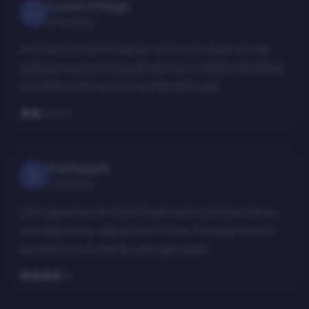
Lucas Ortega
L
21/12/2024
A PESAR DE SER PIONERA Y FÁCIL DE USAR, NO ME
AGRADA MUCHO CGM APUESTAS, PODRÍA MEJORAR
SU OFERTA DE APUESTAS DEPORTIVAS.
Eustaquio
E
14/12/2024
Gran apuesta con CGM! Buen casino online y ahora
con deportivas, deposita en físico. Poca perfección
en atencion al cliente, ¡pero geniales!