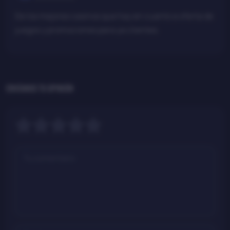
De los mejores casinos que hay en cuanto a oferta de
juegos y promociones para ya clientes.
Envíanos tu opinión