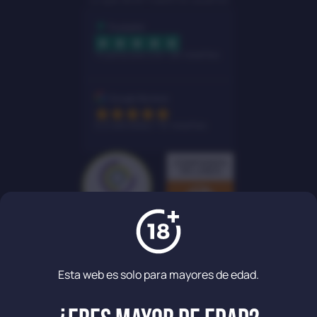
TrustScore 3,8 / 26 reseñas
5,0 estrellas / 10 reseñas
Utilizamos cookies
Esta web es solo para mayores de edad.
Utilizamos cookies propias y de terceros para analizar el uso del
sitio web y mostrarte publicidad relacionada con tus
preferencias sobre la base de un perfil elaborado a partir de tus
hábitos de navegación (por ejemplo, páginas visitadas).
Política