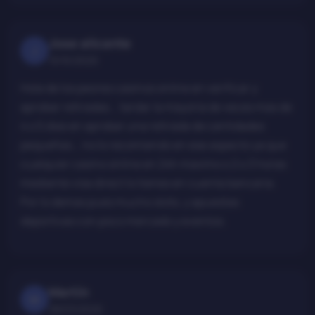
Jose alicante
J
13/10/2020
Hola de los peores casinos online en verificar y
aprobar retiradas... tardar la mayoria de veces mas de
4 o 5 dias en aprobar una retirada de cantidades
pequeñas... no lo recomiendo en ese aspecto ya que
cualquier casino online en 24h maximo o 2 o 3 horas
mediante visa direct lo tienes en cuenta bancaria.
Por lo demas pues mucho slots, y apuestas
deportivas con poco mercado y eventos.
Martín
M
28/03/2020