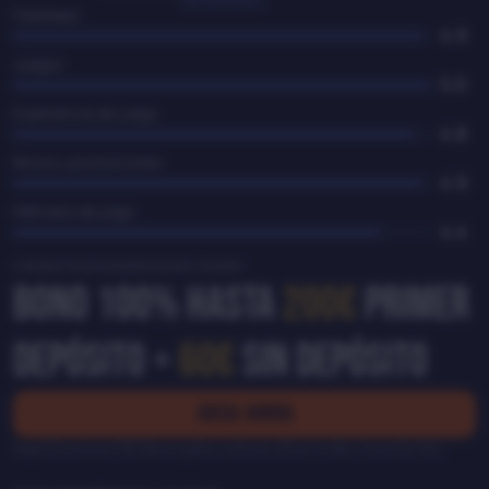
Fiabilidad
4.9
Juegos
5.0
Experiencia de juego
4.8
Bonos y promociones
4.9
Métodos de pago
4.4
CASINO GRAN MADRID BONO CASINO
BONO 100% HASTA
200€
PRIMER
DEPÓSITO +
60€
SIN DEPÓSITO
JUEGA AHORA
Depósito mínimo 10€. Bono sujeto a rollover x20 en 14 días. Consulta T&C.