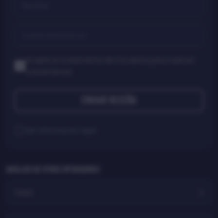
Acepto el tratamiento de mis datos para realizar
comentarios.
Ver información legal
Análisis de otros operadores
1xbet