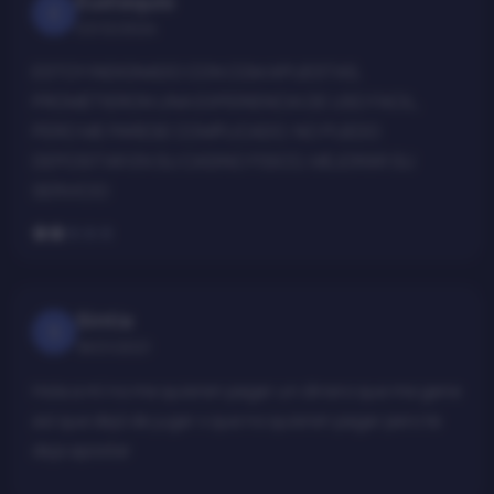
Eustaquio
E
03/12/2024
ESTOY INDIGNADO CON CGM APUESTAS,
PROMETIERON UNA EXPERIENCIA DE USO FACIL,
PERO ME PARESE COMPLICADO. NO PUEDO
DEPOSITAR EN SU CASINO FISICO, MEJORAR SU
SERVICIO
Sintia
S
18/01/2021
Hola a mí no me quieren pagar un dinero que me gane
así que dejó de jugar x que no quieren pagar pero te
deja apostar