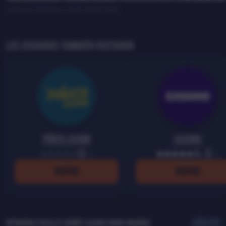
Capturas realizadas a fecha
26/02/2026
Los usuarios también visitaron
Piñata Casino
Casumo
0
4.5
/5
/5
VISITAR
VISITAR
Añadir
Opiniones reales sobre Casino Gran Madrid