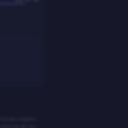
enida, a repartir
 disfrutar de una