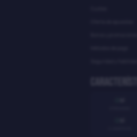
Cuotas
Oferta de apuestas
Bonos y promocione
Métodos de pago
Seguridad y fiabilida
Característ
SÍ
STREAMING
SÍ
H. ASIÁTICOS