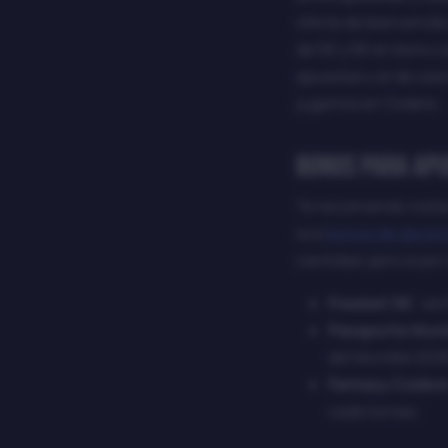
oferta de bienvenida
de 5€ y 5€ en bono ca
apuestas y el de ca
jugamos en Codere.
Bonos para apu
Te recomiendo visit
sus
bonos de apues
cantidad, pero sí por 
Freebet 5€
: ver
Pasaporte Mund
del Mundial 202
Fantasy Coder
cada torneo.