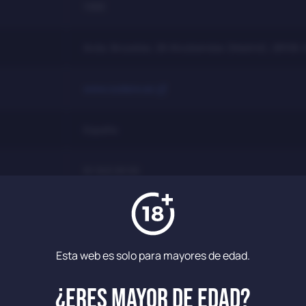
1980
Avda. Bruselas, 26 Alcobendas (Madrid), 28108.
www.codere.es
España
91 343 29 50
apuestas@codere.com
Esta web es solo para mayores de edad.
¿Eres mayor de edad?