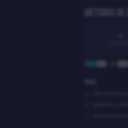
Métodos de 
1€
DEPÓSITO M
Pros:
Marca histórica
Depósitos y retir
Streaming, bet bu