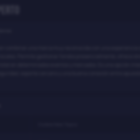
perto
ternas
or combinar una marca muy reconocida con una experiencia on
locales. Permite gestionar fondos presencialmente, ofrece st
 total en determinados eventos y mercados. Es una opción int
eguridad, soporte cercano y una buena conexión entre apuesta
e
Codere New Topco