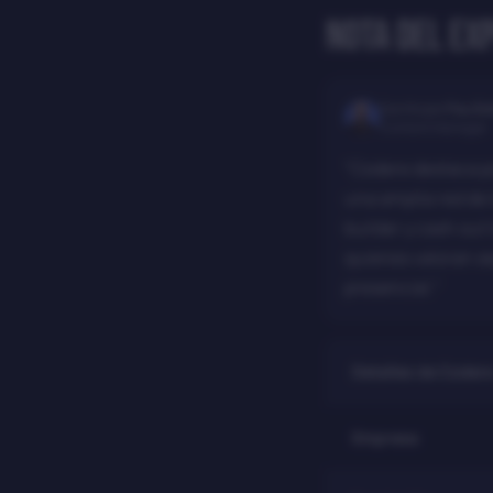
Nota del ex
Escrito por
Pau Sis
Content Manager
"Codere destaca p
una amplia red de 
builder y cash out
quienes valoran s
presencial."
Detalles de Coder
Empresa