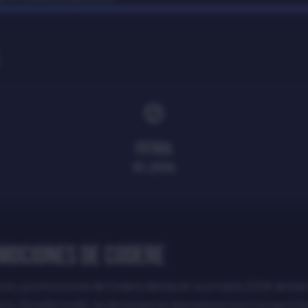
Fútbol
91.29%
mociones de Codere
nos y promociones de Codere destacan sus hasta 200€ de bienv
ino. De este modo, es de los pocos operadores que nos permite