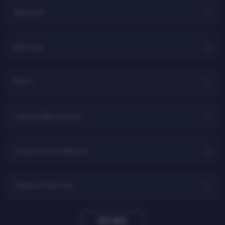
Betsson
Betway
Bwin
Casino Barcelona
Casino Gran Madrid
Casino Gran Vía
VER MÁS