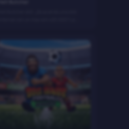
Hell Butcher
Hell Butcher slot: ¿Buscando una slot
infernal con un max win x20.000? La...