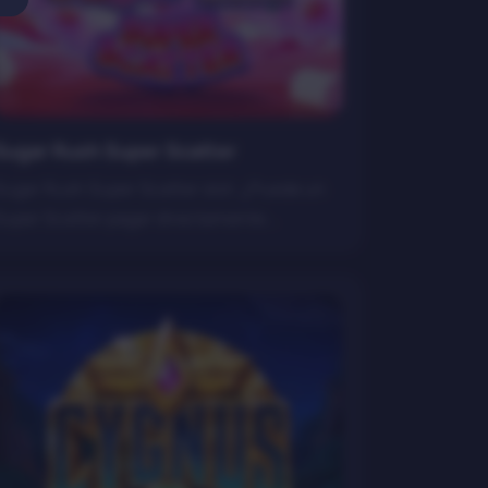
Sugar Rush Super Scatter
Sugar Rush Super Scatter slot: ¿Puede un
Super Scatter pagar directamente...