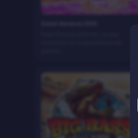
Sweet Bonanza 2500
Sweet Bonanza 2500 slot: ¡La saga
evoluciona con multiplicadores más
grandes...