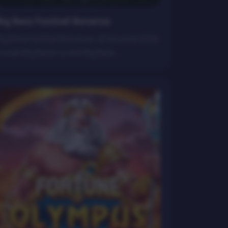
Big Bass Football Bonanza
Big Bass Football Bonanza: ¡El Mundial 2026
nvade Big Bass! La slot Big Bass...