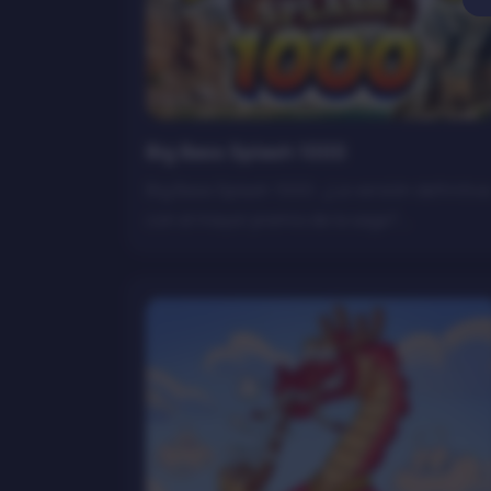
Big Bass Splash 1000
Big Bass Splash 1000: ¿La versión definitiva
con el mayor premio de la saga?...