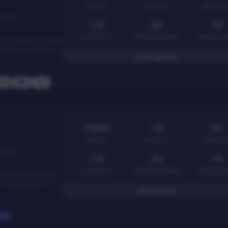
SLOTS
EN VIVO
RULETA
 (27)
SÍ
28
+10
JACKPOTS
PROVEEDORES
BLACKJA
bre sus juegos de casino
positar y retirar en
¡Gran opción!
+3
+3200
+15
65
SLOTS
EN VIVO
RULETA
 (10)
SÍ
22
+15
JACKPOTS
PROVEEDORES
BLACKJA
ackjack y tragaperras
rmite depositar vía
¡Top en vivo!