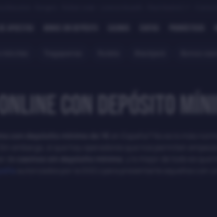
ia Bialystok - Rangers
Rafael Jodar - Lorenzo Musetti
Real Madrid C. F.
Carlos 
de apuestas
Bonos sin depósito
Casinos
Cuotas
Pronósticos
 móviles
Tragaperras
Ruleta
Blackjack
Bonos cas
online con depósito mín
no con depósito mínimo de 1€
en España? No es lo más norma
 Sin embargo, sí que hay operadores que nos permiten empezar
ar de
casinos sin depósito mínimo
, y lo mejor de todo es que
paña
autorizados por la DGOJ para presentarte aquellos con u