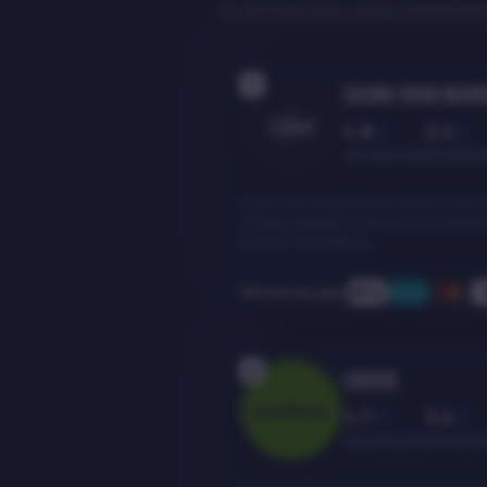
+18 | PUBLICIDAD | JUEGA CON RESPONS
1
CASINO GRAN MADR
4.8
2.4
/5
/5
VALORACIÓN
OPINIONES
Casino Gran Madrid reúne más de 4.500 s
métodos de pago y ruleta en vivo retrans
físico de Torrelodones.
Métodos de pago:
2
CODERE
4.7
3.4
/5
/5
VALORACIÓN
OPINIONES