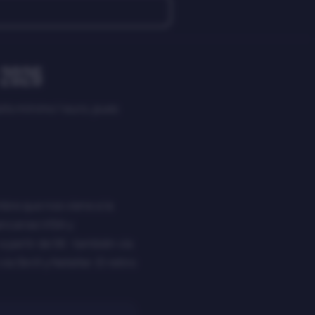
 2026
ito mínimo 1 euro, pues
bre que nos viene a la
ancarias VISA y
 partir de 5€ -también vía
Skrill y Neteller. El retiro