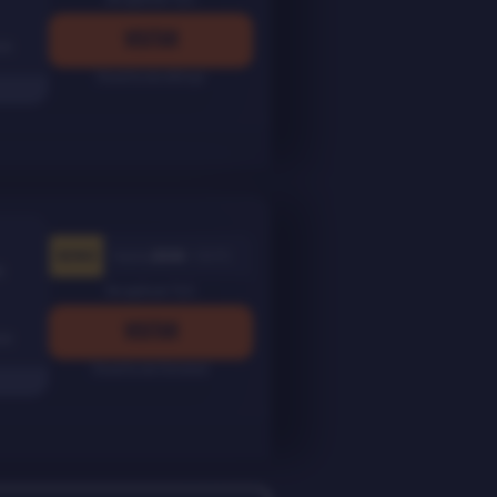
VISITAR
CK
Reseña de eBingo
BONO
Hasta
200€
+ 50 FS
S
Se aplican TyC
VISITAR
CK
Reseña de Retabet