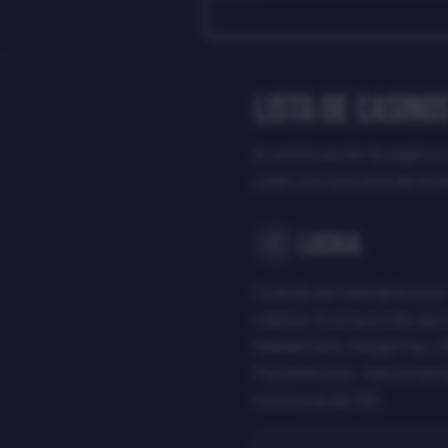
Lista de casino
A continuación te explico
cada uno funciona de modo
Luckia
1
Cuando se trata de buscar 
cabeza. Es el que más opci
MasterCard, Google Pay y B
PaySafeCard-. Adicionalment
mínimo es de 10€.