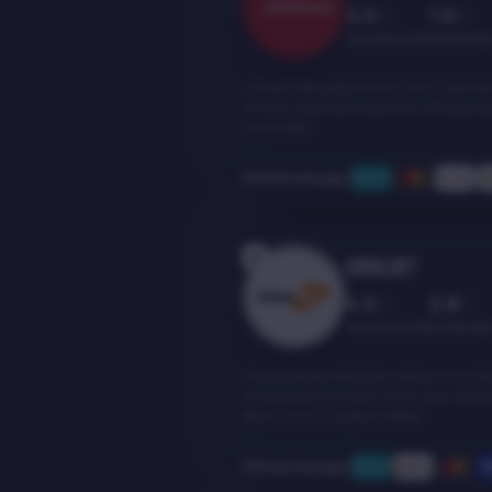
4.5
1.0
/5
/5
VALORACIÓN
OPINIONES
La fusión del juego online y físico. Descu
en línea y aprovecha Sportium UNO para de
sus locales.
Métodos de pago:
5
KIROLBET
4.5
2.8
/5
/5
VALORACIÓN
OPINIONES
Una excelente oferta de ruleta en vivo, bl
te esperan en Kirolbet Casino, que nos pe
Bizum o con la Tarjeta Kirolbet.
Métodos de pago: