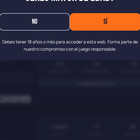
Muy top
+3
NO
SÍ
Debes tener 18 años o más para acceder a esta web. Forma parte de
+4600
+10
35
nuestro compromiso con el juego responsable.
SLOTS
EN VIVO
RULETA
S (22)
SÍ
78
+15
JACKPOTS
PROVEEDORES
BLACKJA
al, especialmente a
o donde encontrarás
¡Juegos exclusivos!
+1
+2000
+5
30
SLOTS
EN VIVO
RULETA