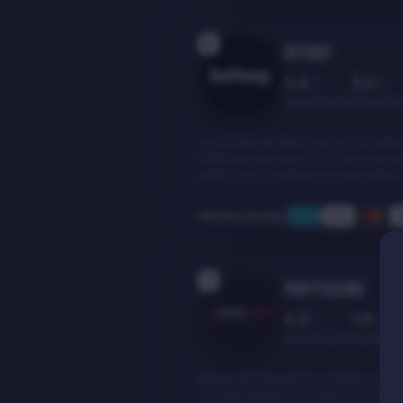
6
BETWAY
4.4
3.4
/5
/5
VALORACIÓN
OPINIONES
Un operador de referencia a nivel europeo
España exclusivamente con slots a las q
juegos como complemento al sportsbook.
Métodos de pago:
7
PARTYCASINO
4.3
1.5
/5
/5
VALORACIÓN
OPINIONES
Más de 500 tragaperras y una gran varieda
Un casino de élite, con mesas VIP y juegos