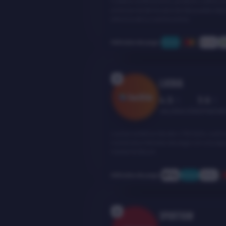
Codere combina slots, jackpots, ruleta y 
extensa red de locales donde puedes depos
efectivo de tu cuenta online.
Métodos de pago:
3
LUCKIA
4.5
3.6
/5
/5
VALORACIÓN
OPINIONE
Luckia combina más de 4.700 slots, casino 
numerosos métodos de pago con una app 
mediante Bizum.
Métodos de pago:
4
SPORTIUM