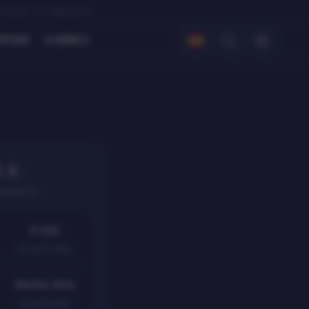
Alcaraz
F. C. Barcelona
Noticias
La Quiniela
3.9
/5
IONES (9)
0.10€
APUESTA MÍN.
Media-Alta
VOLATILIDAD