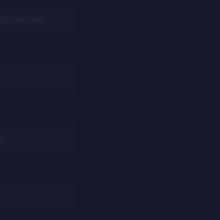
antes del
crash
)