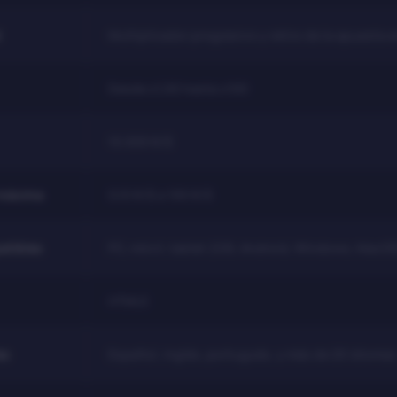
l
Multiplicador progresivo y retiro de la apuesta 
Desde x1,00 hasta x100
10.000 €/$
 máxima
0,10 €/$ a 100 €/$
atibles
PC, móvil, tablet (iOS, Android, Windows, MacOS
HTML5
es
Español, inglés, portugués, y más de 20 idiomas