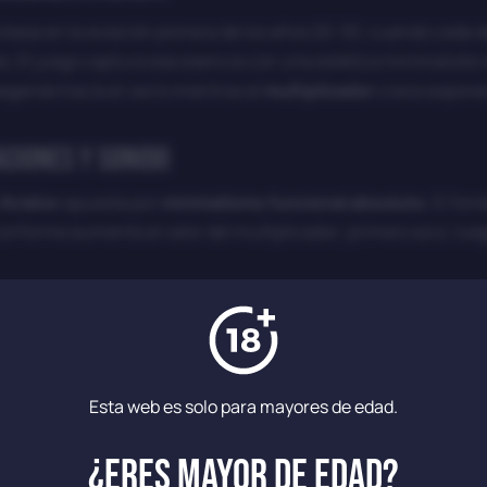
 basa en la aviación pionera de los años 20-30, cuando cada
rés. El juego captura esa esencia con una estética minimalista
gando hacia el vacío mientras el
multiplicador
crece expone
aciones y sonido
Aviator
apuesta por
minimalismo funcional absoluto
. El fo
nforme aumenta el valor del multiplicador; primero azul, lue
lo biplano vintage aparece pequeña en la esquina inferior izqui
tela roja que marca visualmente la progresión del
multiplicad
 prácticamente inexistentes si no fuera por el despegue y vuel
Esta web es solo para mayores de edad.
o suave creando una ilusión de ascenso, y cuando llega el
cr
solo el multiplicador final congelado en pantalla.
¿Eres mayor de edad?