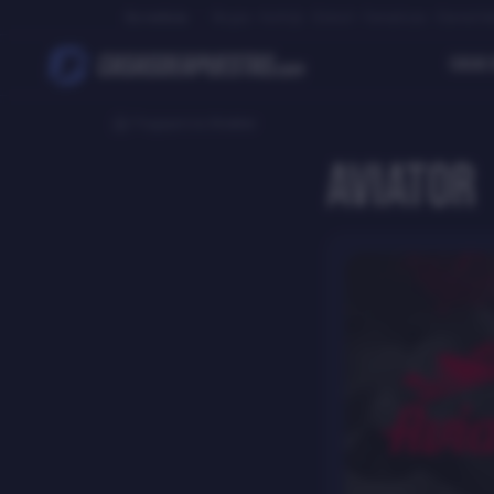
Es noticia
Brujas - Kortrijk
Estoril - Famalicao
Daniel Me
Casas 
/
Tragaperras
/
Aviator
Aviator