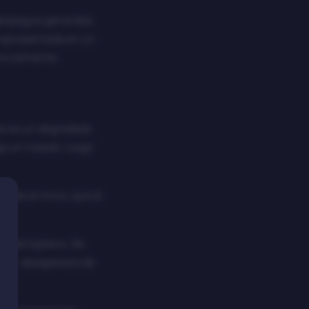
 despegue generaba
 representada en un
ncialmente.
ndo es un degradado
go un rosado, luego
erda al inicio, que al
or
.
o del biplano. Se
ash
; desaparece de