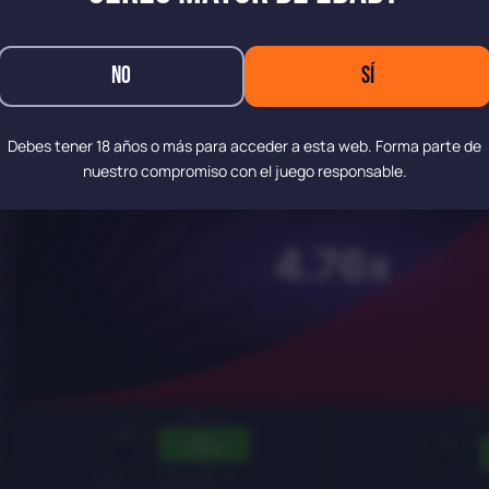
es suave y paulatino con una base de
sync deep house
que e
ras tengamos el juego abierto. Lo interrumpe solo un breve pi
esión y el ruido de un avión que pasa cerca y se aleja, indican
NO
SÍ
Debes tener 18 años o más para acceder a esta web. Forma parte de
nuestro compromiso con el juego responsable.