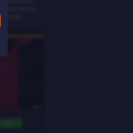
scuchamos sin
tido que marca el
do el
crash
.