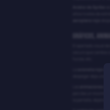
Aviator de Spribe
se
altos niveles de est
aeroplano rojo
despe
Gráficos, anim
El apartado visual de
oscuro que cambia co
fucsia, etc.
La
avioneta roja
esti
despegar deja una es
Las
animaciones
son
percibe un movimient
la pantalla, dejando 