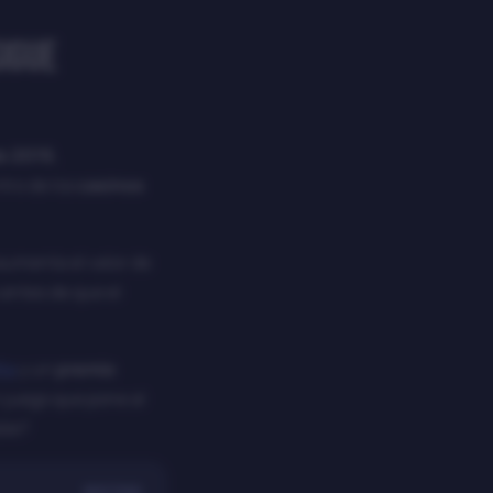
sigue
e 2019
,
tro de los
casinos
umenta el valor de
 antes de que el
ta
y un
premio
 juego que pone al
ble?