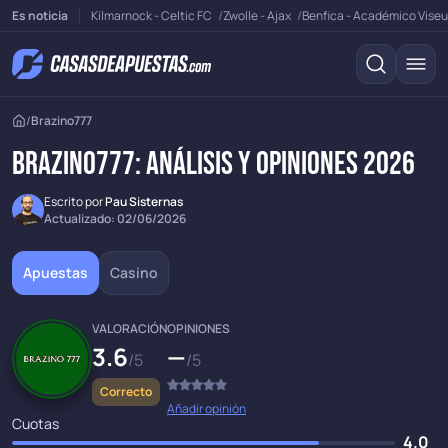
Es noticia
Kilmarnock - Celtic FC
Zwolle - Ajax
Benfica - Académico Viseu
/
Brazino777
Brazino777: Análisis y opiniones 2026
Escrito por
Pau Sisternas
Actualizado:
02/06/2026
Apuestas
Casino
VALORACIÓN
OPINIONES
3.6
—
/5
/5
Correcto
Añadir opinión
Cuotas
4.0