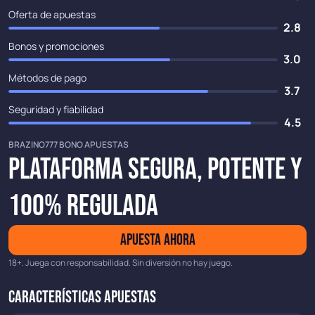
Oferta de apuestas
2.8
Bonos y promociones
3.0
Métodos de pago
3.7
Seguridad y fiabilidad
4.5
BRAZINO777 BONO APUESTAS
PLATAFORMA SEGURA, POTENTE Y
100% REGULADA
APUESTA AHORA
18+. Juega con responsabilidad. Sin diversión no hay juego.
Características apuestas