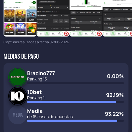
Capturas realizadas a fecha
02/06/2026
Medias de pago
Brazino777
0.00%
Ranking 15
10bet
92.19%
Ranking 1
Media
93.22%
MEDIA
de 15 casas de apuestas