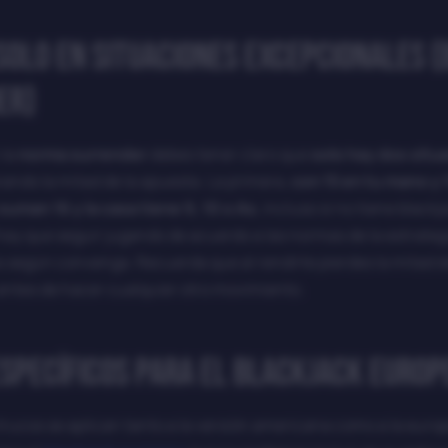
solo en situaciones excepcionales 
er)
 la
norma surrender
debes tener claro que
solo hay dos sit
rando la mitad de la apuesta. La primera,
con 15 en tu mano y 1
 suman 16 y la casa tiene 9, 10 o As
, incluso si no tiene blackj
hay que seguir jugando de acuerdo a las normas de la estrateg
 según convenga. Recuerda que al rendirte pierdes la mitad de
antes de hacer cualquier otro movimiento.
specíficos para el blackjack europ
rucos se aplican tanto a la versión americana como a la europ