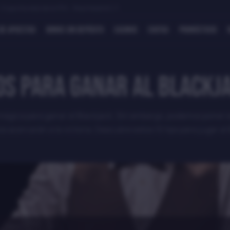
Copa Mundial de la FIFA
Real Madrid C. F.
de apuestas
Bonos sin depósito
Casinos
Cuotas
Pronósticos
os para ganar al Blackj
ágica para ganar al Blackjack. Sin embargo, podemos poner e
s acercarán a la victoria. Descubre estos 10 tips para jugar al