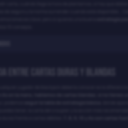
 carta, cuándo llega la hora de plantarnos, si hay que doblar 
as de seguro y la norma surrender cuando está disponible... Ca
s emociones es clave, pero si quieres una buena
estrategia par
tos 10 consejos.
nidos
ia entre cartas duras y blandas
ualquier jugador de blackjack debería conocer es la diferencia
n As en la mano, hablamos de cartas blandas; si no tienes u
quí, podemos
seguir la tabla de estrategia básica
, donde apar
edes tener, la carta del croupier y la acción más recomendab
 duras frente a cartas débiles:
7, 8, 9, 10 y As son cartas fuert