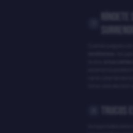
Ríndete 
7
surrend
Cuando juegues con
rendiremos
, recupe
la otra,
si tus cartas
escenarios posibles 
carta o plantándonos
tomar esta decisión 
Trucos e
8
Aunque todos estos t