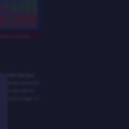
7 o más hay que
 bastantes opciones
doble valor del As
ue el As valga 1 si