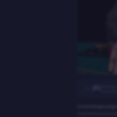
Escrito por
+1
Actualizad
La estrategia juega
nivel tendrá sus prop