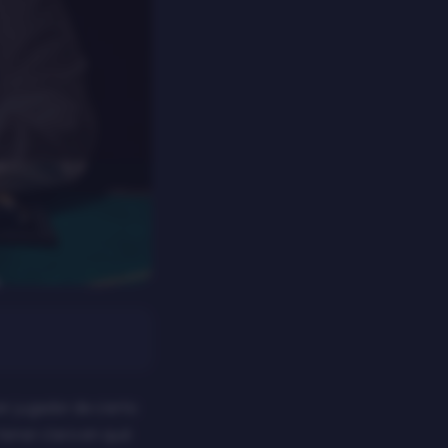
er jugador de cierto
 tener claro en qué