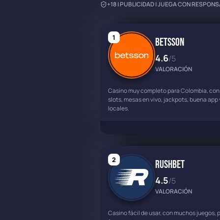
+18 | PUBLICIDAD | JUEGA CON RESPONS
1
BETSSON
4.6
/5
VALORACIÓN
Casino muy completo para Colombia, con
slots, mesas en vivo, jackpots, buena ap
locales.
2
RUSHBET
4.5
/5
VALORACIÓN
Casino fácil de usar, con muchos juegos,