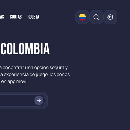
as
Cuotas
Ruleta
 Colombia
a encontrar una opción segura y
 la experiencia de juego, los bonos
 en app móvil.