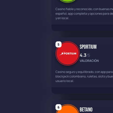
Casino fiable y reconocido, con buenas m
español, app completa y opciones para dep
y en local.
5
SPORTIUM
4.3
/5
VALORACIÓN
Casino seguro y equilibrado, con app para
blackjack colombiano, ruletas, slots y bu
usuario local.
6
BETANO