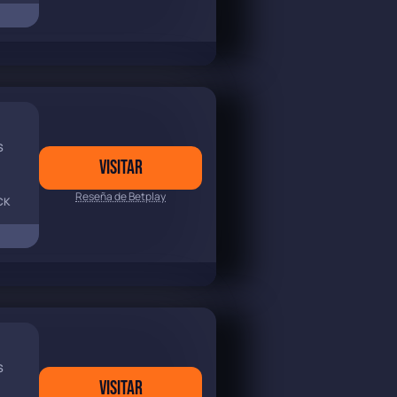
S
VISITAR
Reseña de Betplay
CK
S
VISITAR