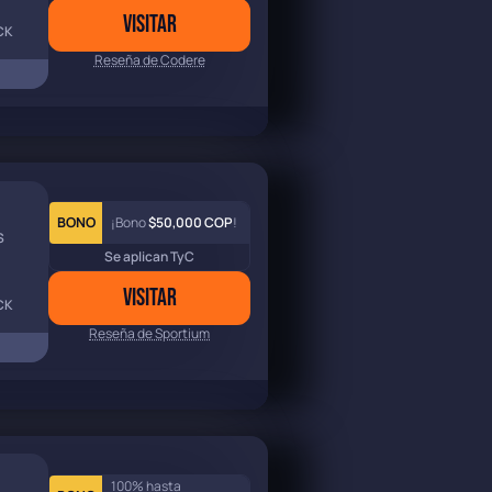
VISITAR
CK
Reseña de Codere
BONO
¡Bono
$50,000
COP
!
S
Se aplican TyC
VISITAR
CK
Reseña de Sportium
100% hasta