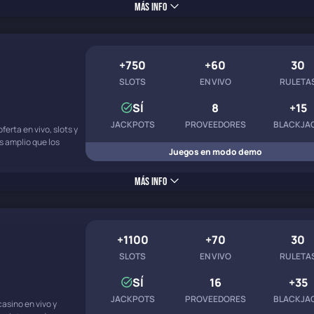
Más info
+750
+60
30
SLOTS
EN VIVO
RULETA
SÍ
8
+15
JACKPOTS
PROVEEDORES
BLACKJA
rta en vivo, slots y
 amplio que los
Juegos en modo demo
Más info
+1100
+70
30
SLOTS
EN VIVO
RULETA
SÍ
16
+35
JACKPOTS
PROVEEDORES
BLACKJA
asino en vivo y