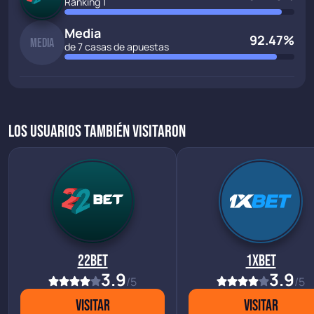
Ranking 1
Media
92.47%
MEDIA
de 7 casas de apuestas
Los usuarios también visitaron
22bet
1xBet
3.9
3.9
/5
/5
VISITAR
VISITAR