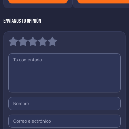
Envíanos tu opinión