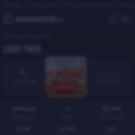
Es noticia
Kilmarnock - Celtic FC
Boca Juniors - Vélez Sarsfield
Zwolle - A
/
Tragaperras
/
Lucky Tiger
Lucky Tiger
4
Sin reseñas
/5
OPINIONES (0)
VALORACIÓN
Fat Panda
5
150.00€
PROVEEDOR
LÍNEAS
APUESTA MÁX.
0.05€
x2.500
3x3