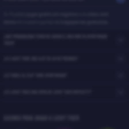
Sí. Puedes
jugar gratis sin registro
a la
video slot
demo
en nuestro portal de
tragaperras gratuitas.
¿Qué probabilidad tengo de ganar el max win en Afortunado
Tiger?
¿Es Lucky Tigre una slot de altos premios?
¿Es fiable al slot Tigre Afortunado?
¿Es Lucky Tiger una copia de Lucky Tiger Odyssey??
Casinos para jugar a Lucky Tiger