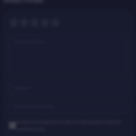
Envíanos tu opinión
Acepto el tratamiento de mis datos para realizar
comentarios.