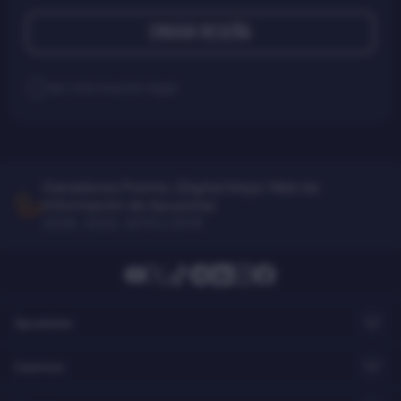
Ver información legal
Ganadores Premio JDigital Mejor Web de
Información de Apuestas
2026, 2022, 2019 y 2018
Apuestas
Casinos