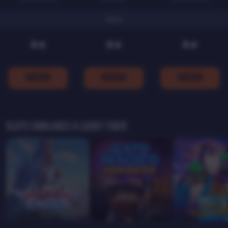
Apps
VISITAR
VISITAR
VISITAR
Slots similares a Lucky Tiger