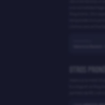
veo a los taronja un
a la normalidad llega 
Roig Arena. Otro asp
temporada incluye tr
últimos seis enfrent
PRONÓSTICO
Valencia Basket -
Otros pronó
Valencia le metió 91
Euroliga en el Roig 
partidos de 80 y otro