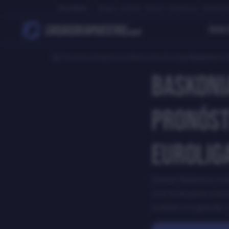
Es noticia
Brujas - Kortrijk
Estoril - Famalicao
Daniel Me
Casas 
/
Pronósticos Deportivos
/
Baloncesto
/
Euroliga
/
Baskonia vs. 
Baskonia
Pronósti
Eurolig
Kosner Baskonia vuel
una fiesta para recib
sueñan a lo grande y 