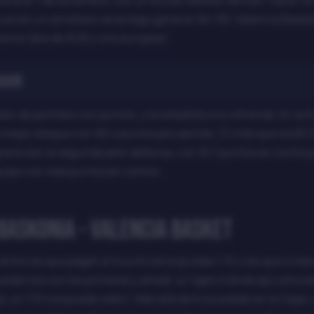
na el 7 de diciembre, con un buzzer beatter de Kam Taylor. En 
luso en un amistoso veraniego ganaron 84-99. Valencia Basket
skonia (dos de ACB y una europea).
ador
n de partidos con puntos, y la estadística lo refrenda. En la E
 mejor ataque con 90,4 puntos por partido, 3,1 más que los 87,
rana son la segunda peor defensa, con 91,7 puntos en contra p
equipo con más puntos en contra-.
Baskonia - Valencia Basket
entre las que pagan el triunfo taronja sobe 1.70 y las que lo tie
quedarnos con las primeras y añadir un ligero hándicap como e
jo, el 1.70 nos puede valer). Más allá de lo sucedido en la Copa,