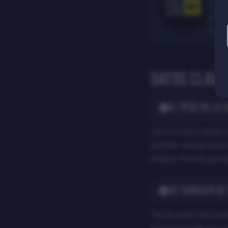
Recib
grati
extra
Datos clave
El peso de la 
Hemos visto a Baskon
partido -tienen poco 
Madrid. Tenían ganad
Se conocen de
Tercer duelo de la t