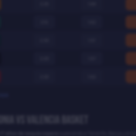
2.25
1.68
2.15
1.62
2.30
1.57
2.20
1.67
2.20
1.62
ropa
onia vs Valencia Basket
 17 años de sequía copera
superando a Tenerife, Barça y al t