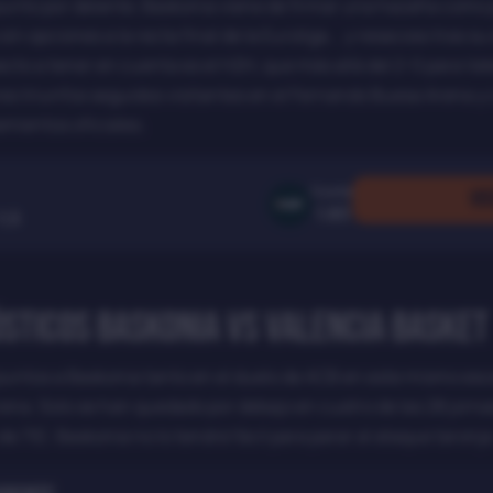
 punto por delante. Baskonia viene de firmar una hazaña como 
sin opciones a la recta final de la Euroliga... y resacoso tras su
ecto a tener en cuenta es el H2H, que más allá del 2-0 para Va
es triunfos seguidos visitantes en el Fernando Buesa Arena y c
amientos oficiales.
Cuota
VIS
1.83
1,5
sticos Baskonia vs Valencia Basket
 puntos a Baskonia tanto en el duelo de ACB en este mismo esc
Arena. Solo se han quedado por debajo en cuatro de las 28 jorn
 de 79). Baskonia no lo tendrá fácil para parar al ataque taronja