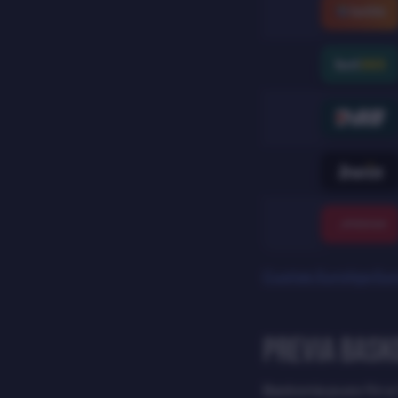
Cuotas Euroliga Eu
Previa Bask
Baskonia puso fin a