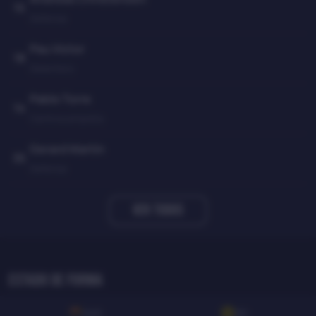
15
Defensa
Pau Victor
18
Delantero
Pablo Torre
14
Centrocampista
Gerard Martin
35
Defensa
VER TODOS
Estado de forma
BAR
BD