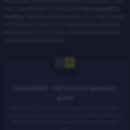
empatando 0-0 en la vuelta. Contra el Lille empató 1-1 en
casa, imponiéndose 1-2 en la vuelta.
Han recuperado a
Guirassy
, segundo máximo goleador con un tanto menos
que Raphinha. Kovac ha reforzado el sistema defensivo
apostando por tres centrales, Özcan podría entrar para
reforzar el centro del campo.
Hasta 200€ + 10€ extra en apuestas
gratis
Recibe el 100% de tu primera apuesta en forma de
apuesta gratis, ganes o pierdas, hasta 200€. Además,
obtén 10 € extra para apostar en fútbol. Se aplican
TyC.