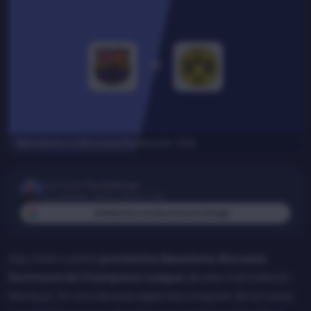
Barcelona vs Borussia Dortmund. CDA
Escrito por
Pau Sisternas
Actualizado:
08/04/2025, 11:59
Añádenos a tus favoritos en Google
Aquí está nuestro
pronóstico Barcelona-Borussia
Dortmund de Champions League
de este miércoles en
Montjuïc. En uno de esos aspectos a mejorar de la nueva