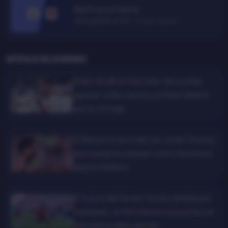
Benfica vs Hearts
06 Aug 2026, 21:00
• Europa League
Artículos relacionados
Rodri divide al mercado: las cuotas
igualan al Barcelona y al Real Madrid
por su fichaje
El Barça no se rinde con Julián Álvarez:
las cuotas lo colocan como favorito si
deja el Atlético
El futuro de Ferran Torres cambia por
completo: el PSG llama a la puerta y el
Barcelona debe decidir