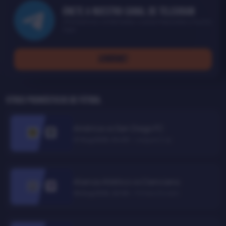
ÚNETE A NUESTRO CANAL DE TELEGRAM
¡Pronósticos, combinadas, cuotas mejoradas y mucho
más!
¡UNIRME!
Otros pronósticos de Fútbol
América vs San Diego FC
07 Aug 2026, 04:00
• Leagues Cup
Alianza Atlético vs Cienciano
06 Aug 2026, 22:00
• Primera División