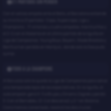
21 partidos sin perder
Con el valioso empate ante el Betis, el Barcelona extiende
su invicto a 21 partidos -Copa, Supercopa, Liga y
Champions-. 17 victorias y cuatro empates, tres triunfos y
el 2-2 con el Atalanta en el último partido de la liguilla en
Liga de Campeones. Young Boys, Bayern, Stade Brestois y
Benfica han perdido en Montjuïc, donde solo la Dea pudo
sumar.
Todo a la Champions
Al Borussia solo le queda la Liga de Campeones para salvar
una temporada lejos de las expectativas. En la liguilla, el
subcampeón ganó 0-3 a Brujas y Dinamo Zagreb y perdió
5-2 en el Bernabéu (0-2 al descanso) y 2-1 en Bolonia.
Como hemos comentado, resolvió los dos cruces