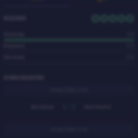
V
V
V
V
V
Resultados
Victorias
5/5
Empates
0/5
Derrotas
0/5
Últimos encuentros
10 May 2026, 21:00
2 - 0
Barcelona
Real Madrid
13 May 2026, 21:30