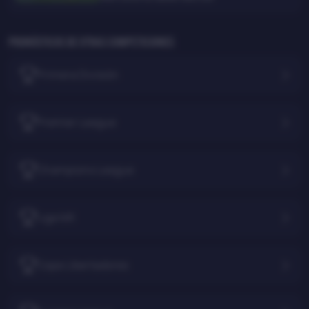
Pronósticos de otras competiciones
Primera División
Premier League
Champions League
Liga MX
Copa Libertadores