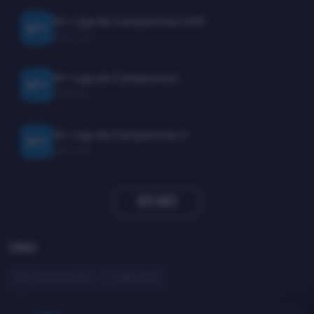
M+ Liga de Campeones UHD
M441 O115
M+ Liga de Campeones
M60 O115
M+ Liga de Campeones 3
M62 O118
VER MÁS
Temas
Borussia Dortmund
F. C. Barcelona