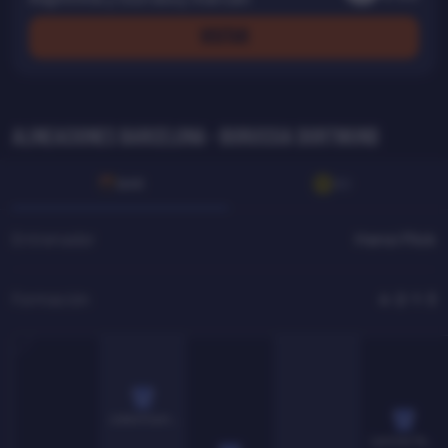
VISITAR
Alineaciones Barcelona - Borussia Dortmund
BAR
BD
Entrenador
Hansi Flick
Formación
4-2-1-3
23
Jules Kounde
19
Lamine Yamal