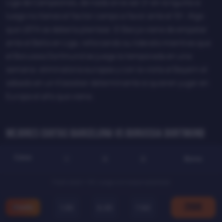
Liga de Campeones, de nada sirve ser 2º en la liguilla si
luego no tienes el factor campo a favor ante el 10º. Algo
que UEFA se debería plantear. El Barça viene de empatar
ante el Betis en Liga, reforzando su liderato mientras que
el Borussia Dortmund se juega la temporada en una
semana: eliminatoria europea y con la visita al Bayern el
sábado en un Klassiker determinante si quieren jugar en
Europa el año que viene.
Mejores cuotas Barcelona vs Borussia Dortmund
Bono
1
X
2
Publicidad | +18 | Juega con responsabilidad
200€
1.30
6.00
7.60