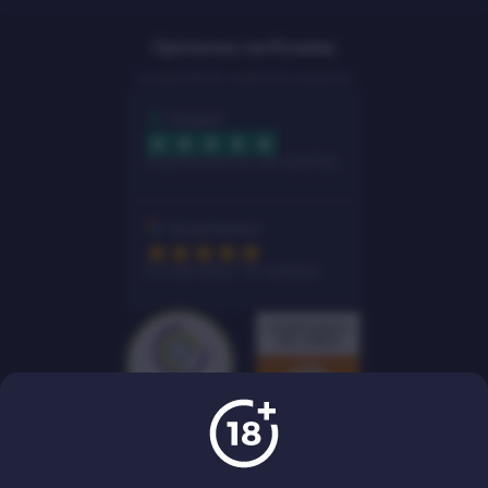
Opiniones verificadas
Lo que dicen nuestros usuarios
TrustScore 3,8 / 26 reseñas
5,0 estrellas / 10 reseñas
Utilizamos cookies