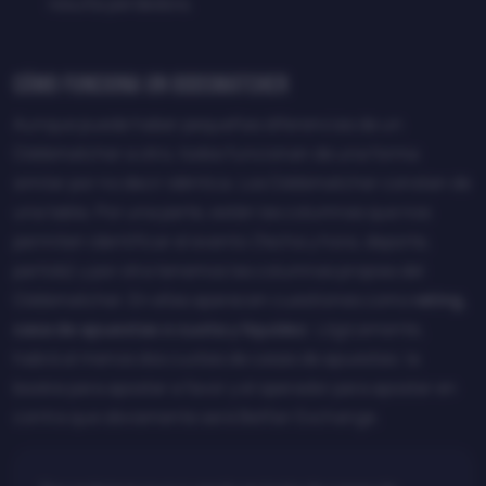
resulta perdedora.
Cómo funciona un Oddsmatcher
Aunque puede haber pequeñas diferencias de un
Oddsmatcher a otro, todos funcionan de una forma
similar por no decir idéntica. Los Oddsmatcher constan de
una tabla. Por una parte, están las columnas que nos
permiten identificar el evento (fecha y hora, deporte,
partido) y por otra tenemos las columnas propias del
Oddsmatcher. En ellas aparecen cuestiones como
rating,
casa de apuestas o cuota y liquidez
. Lógicamente,
habrá al menos dos cuotas de casas de apuestas: la
bookie para apostar a favor y el operador para apostar en
contra que obviamente será Betfair Exchange.