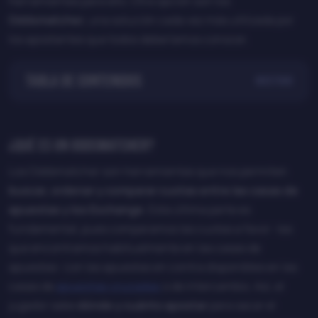
herramientas para ello. Otra opción son los
Oddsmatcher
, una solución cada vez más utilizada por
los apostantes que todos deberíamos conocer.
Tabla de contenidos
Mostrar
¿Qué es un Oddsmatcher?
Los Oddsmatcher son herramientas que nos permiten
buscar, ordenar y comparar cuotas entre las casas de
apuestas y los Exchange
. Esta última parte es
fundamental, pues comparamos las cuotas a favor -las
que encontramos habitualmente en las casas de
apuestas- con las apuestas en contra disponibles en las
casas de
apuestas cruzadas
o de intercambio. Así, el
jugador sabe
dónde y cuánto apostar
para sacar el