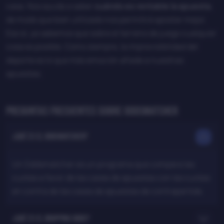
casa. Nos ayuda a saber
cuándo es rentable la apuesta
,
de modo que bien utilizado nos permitirá apostar mejor.
Eso sí, ya sabemos que sobre el terreno de juego cualquier
cosa es posible. Como siempre, la imprevisibilidad del
deporte es lo que más emoción añade a nuestras
apuestas.
Preguntas frecuentes sobre Oddsmatcher
¿Qué es el Oddsmatcher?
Un Oddsmatcher es un programa que compara las
cuotas a favor de las casas de apuestas con las cuotas
en contra de las casas de apuestas de contrapartida.
¿Qué es el Dropping Odds?