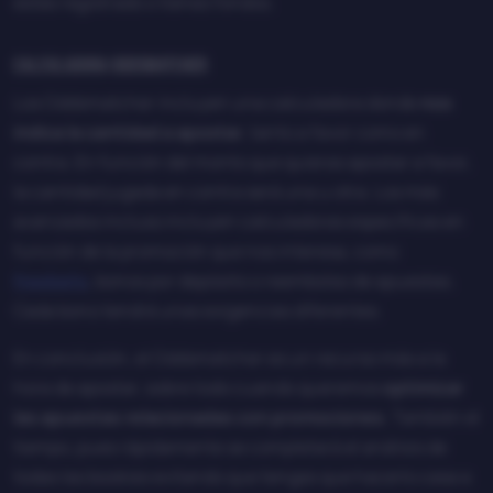
estás registrado o tienes fondos.
Calculadora Oddsmatcher
Los Oddsmatcher incluyen una calculadora donde
nos
indica la cantidad a apostar
, tanto a favor como en
contra. En función del monto que quieras apostar a favor,
la cantidad jugada en contra será una u otra. Los más
avanzados incluso incluyen calculadoras específicas en
función de la promoción que nos interesa, como
freebets
, bonos por depósito o reembolso de apuestas.
Cada bono tendrá unas exigencias diferentes.
En conclusión, el Oddsmatcher es un recurso más a la
hora de apostar, sobre todo cuando queremos
optimizar
las apuestas relacionadas con promociones
. También el
tiempo, pues rápidamente se completará el análisis de
todas las bookies evitando que tengas que hacerlo casa a