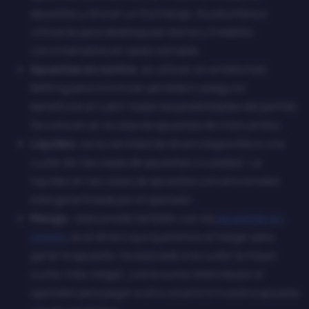
apuestas y otra en un Exchange. Acostumbra a
utilizarse para desbloquear bonos y freebets,
convirtiéndolos en saldo retirable.
Apuestas en contra
: se utilizan en el Matched
Betting para minimizar pérdidas o asegurar
beneficios al cubrir todas las posibilidades del partido.
Se colocan en la casa de apuestas de intercambio.
Liquidez
: es la cantidad de dinero disponible a una
cuota (en las casas de apuestas cruzadas). La
liquidez en las casas de apuestas convencionales
está garantizada por el operador.
Riesgo
: relacionado también con las
apuestas en
contra
, es el dinero que queremos arriesgar para
ganar la apuesta. Va asociado a la cuota (a mayor
cuota, más riesgo), y es la suma retenida por el
operador para pagar a otro usuario si nuestra apuesta