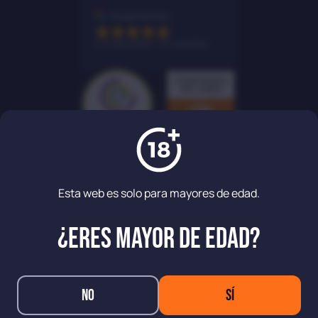
5,0 estrellas / 10 reseñas
Utilizamos cookies
Esta web es solo para mayores de edad.
Utilizamos cookies propias y de terceros para analizar el uso del
sitio web y mostrarte publicidad relacionada con tus
preferencias sobre la base de un perfil elaborado a partir de tus
¿Eres mayor de edad?
hábitos de navegación (por ejemplo, páginas visitadas).
Política
de cookies
.
CONFIGURAR
NO
SÍ
©
2012
-
2026
- Todos los derechos
Casasdeapuestas.com
reservados