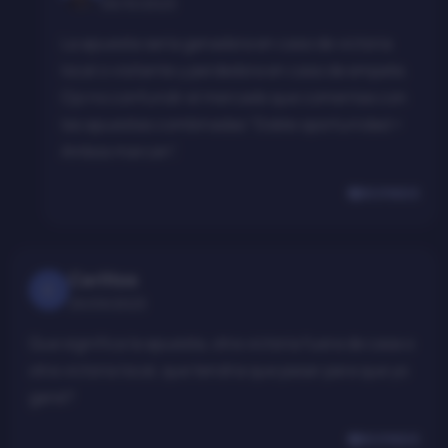
06/10/2023
La apuesta sería ganadora en caso de victoria
local o visitante y perdedora en caso de empate.
Ojo no confundir el mercado que comentas con
las apuestas combinadas "Doble oportunidad +
Ambos marcan".
Responder
Carlitos
C
25/09/2023
Que significa la apuesta, otra victoria fuera de casa o
otra victoria local, que tendria que pasar para que yo
gané?
Responder