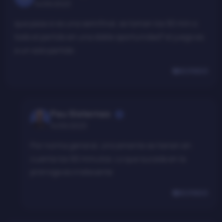
14/06/2023
que pasa si es una semifinal, se toman los 90 min o
todo el partido en una doble oportunidad? el juego es
a un solo partido
Responder
Pau Sisternas
14/06/2023
Por norma general, únicamente se tienen en
cuenta los 90 minutos. Lo que suceda en la
prórroga es irrelevante
Responder