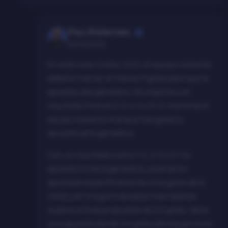
Pau Sisternas
09/12/2022
En este caso (visita +2.5), el equipo visitante
debería marcar al menos 3 goles para que la
apuesta sea ganadora. No importa si el
resultado final es 0-3, 4-4 o 6-3, mientras el
equipo visitante marque tres goles la
apuesta será ganadora.
Con un resultado como 1-2, 2-2 o 3-1 la
apuesta no será ganadora, pues se ha
apostado específicamente a los goles de la
visita y en ninguno de estos marcadores
supera la línea propuesta de 2,5 goles. Sería
una apuesta donde los goles del equipo local