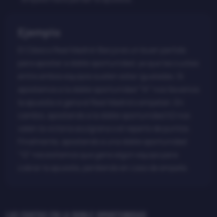
Ejemplo
El Clásico Real Madrid-Barça es un buen partido
para apostar a doble oportunidad, ya que las cuotas
entre ambos equipos suelen estar igualadas. Si
apostamos a la doble oportunidad “1X” nos llevamos
la apuesta si gana el Real Madrid o empatan. En
cambio, apostando a la doble oportunidad X2 nos
valen la victoria azulgrana o el reparto de puntos.
Finalmente, apostando a una doble oportunidad
“12” necesitamos que gane algún equipo para
cobrar la apuesta, perdiendo en caso de empate.
Las cuotas en la doble oportunidad