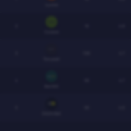
Luckia
2
1€
4.8
Codere
3
10€
4.7
Tonybet
4
5€
4.7
Bet365
5
5€
4.6
DAZN Bet