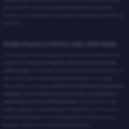
pero donde no sería descabellado pensar que pueda
arrancar un empate o incluso dar la sorpresa y derrotar al
favorito.
Cuándo utilizar la apuesta a doble oportunidad
A la hora de hacer apuestas a doble oportunidad es muy
importante
hacer un análisis sobre el estado real de
cada equipo
. El nombre, la situación en la clasificación o
las cuotas de las casas de apuestas pasan a ser algo
secundario, y hay que
analizar las tendencias de ambos
equipos, como rinden en casa o fuera, las lesiones y
sanciones y otros condicionantes
como el hecho de
haber jugado o no partidos entre semana, venir de una
ventana de selecciones o problemas de vestuario que
puedan afectar el rendimiento del equipo.