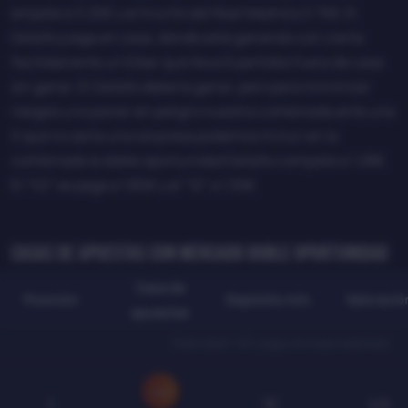
empate a 3.25€ y el triunfo del Real Madrid a 3.75€. El
Getafe juega en casa, donde está ganando con cierta
facilidad ante un Eibar que lleva 6 partidos fuera de casa
sin ganar. El Getafe debería ganar, pero para minimizar
riesgos y no poner en peligro nuestra combinada ante una
X que no sería una sorpresa podemos incluir en la
combinada la doble oportunidad Getafe o empate a 1.28€.
El “X2” se paga a 1.80€ y el “12” a 1.35€.
Casas de apuestas con mercado doble oportunidad
Casa de
Posición
Depósito mín.
Valoració
apuestas
Publicidad | +18 | Juega con responsabilidad
1
1€
4.8