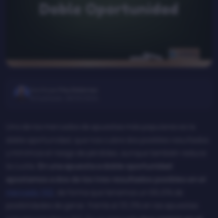
Escrito por
Pau Sisternas
Actualizado:
28/05/2024
Uno de los mercados de apuestas más populares es la
doble oportunidad, que nos cubre dos posibles resultados
y minimiza el riesgo de pérdidas, aunque también reduce
la cuota.
En una apuesta a doble oportunidad
apostamos a dos de los tres resultados posibles en el
mercado 1X2
, de forma que tenemos un 66,6% de
posibilidades de ganar, frente al 33,3% en las apuestas