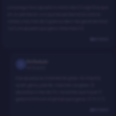
una pregunta si apuesto a visita más 2.5 significa que
en un partido en vivo qué iba perdiendo la visita le
voltea y hay más de 2 goles es decir iba ganando local
1 a 0 y le apuesto que gana visita más 2.5
Responder
Sinfedulo
S
08/12/2022
Esa apuesta es totalidad de goles. No importa
quien gana y pierde; importan los goles. Si
apuestas a más de 2.5, necesitas que hayan 3
goles mínimo en el partido para ganar (3-0, 2-1).
Responder