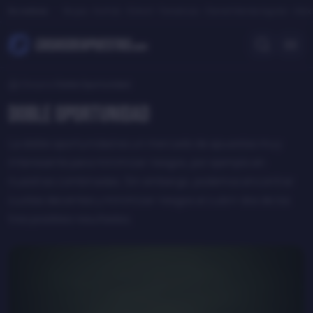
Es noticia
Brujas - Kortrijk
Estoril - Famalicao
Daniel Merida Aguilar - Ale
/
Glosario
/
Doble Oportunidad
Doble Oportunidad
La doble oportunidad es un mercado de apuestas muy
interesante para minimizar riesgos, por ejemplo en
nuestras combinadas. Sin embargo, podemos encontrar
cuotas decentes y minimizar riesgos al cubrir dos de los
tres posibles resultados.