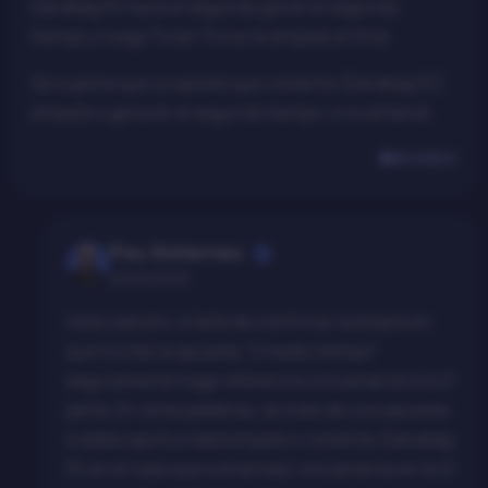
Qarabag FK hace el segundo gol en el segundo
tiempo y luego Turan Tuvoz le empata al final.
Se supone que yo aposte que visitante (Qarabag FK)
empata o gana en el segundo tiempo. o no entendi.
Responder
Pau Sisternas
23/10/2023
Hola Leandro, a falta de confirmar la bookie en
que hiciste la apuesta "2 medio tiempo"
seguramente haga referencia únicamente a la 2ª
parte. En otras palabras, se trata de una apuesta
a doble oportunidad empate o visitante (Qarabag
FK en el caso que comentas) únicamente en la 2ª