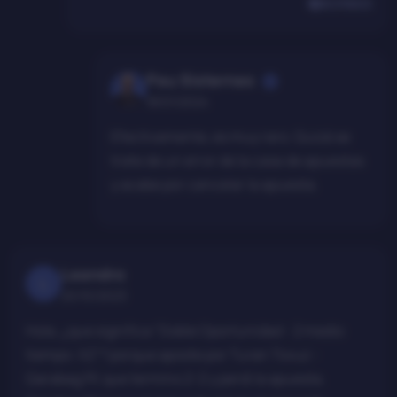
Responder
Pau Sisternas
18/01/2024
Efectivamente, es muy raro. Quizá se
trate de un error de la casa de apuestas
y acabe por cancelar la apuesta.
Leandro
L
20/10/2023
Hola, ¿que significa "Doble Oportunidad - 2 medio
tiempo: X2"? porque aposte por Turan Tovuz -
Qarabag FK que termino 2-2 y perdi la apuesta.