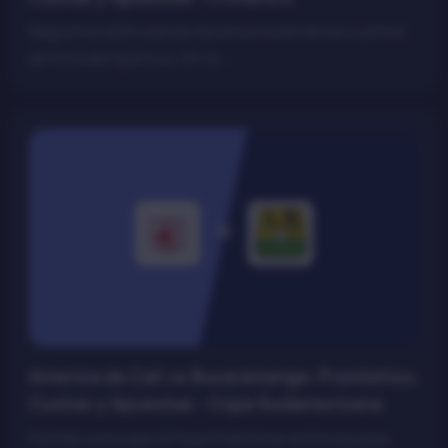
Seguimos disfrutando las emociones de los cuartos
de final del Apertura. En la...
America de Cali vs Bucaramanga: Pronóstico,
Cuotas y Apuestas - Copa Sudamericana
Partido único por la Fase Preliminar entre equipos