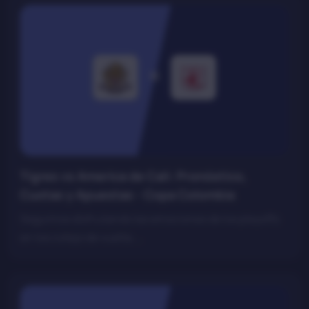
Tigres vs America de Cali: Pronóstico,
Cuotas y Apuestas - Copa Colombia
Seguimos disfrutando las emociones de los playoffs
en los cotejo de vuelta....