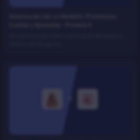
America de Cali vs Medellín: Pronóstico,
Cuotas y Apuestas - Primera A
Se cierra el grupo A del Cuadrangular del Apertura.
América de Cali ganó a...