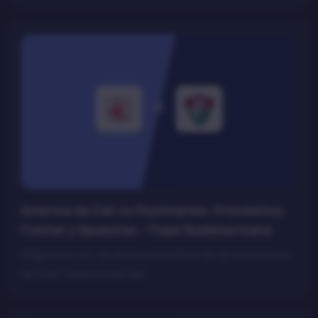
America de Cali vs Fluminense: Pronóstico,
Cuotas y Apuestas - Copa Sudamericana
Seguimos con las emociones de la ida de los octavos
de final. América de Cali...