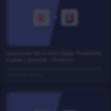
America de Cali vs Once Caldas: Pronóstico,
Cuotas y Apuestas - Primera A
Se nos viene un duelo interesante en la previa por la
fecha 3 del Apertura....