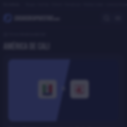
Es noticia
Brujas - Kortrijk
Estoril - Famalicao
Rafael Jodar - Lorenzo Muse
/
Temas
/
América de Cali
América de Cali