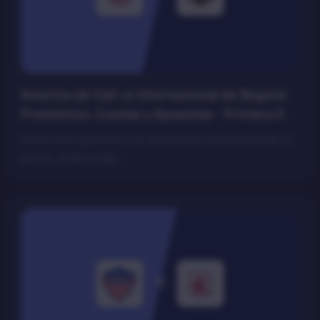
America de Cali vs Internacional de Bogotá:
Pronóstico, Cuotas y Apuestas - Primera A
Arranca el Apertura con este duelo interesante en la
previa. América de...