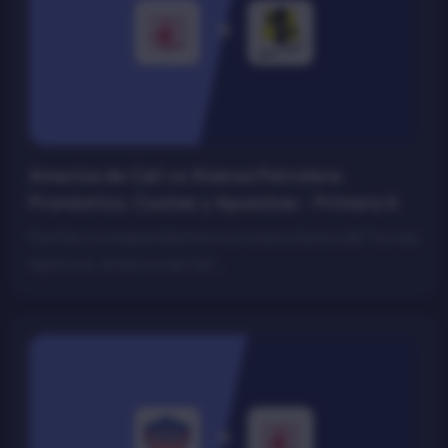
America de Cali vs Alianza Petrolera:
Pronóstico, Cuotas y Apuestas - Primera A
Partido correspondiente a la novena fecha del Torneo
Apertura. América de Cali...