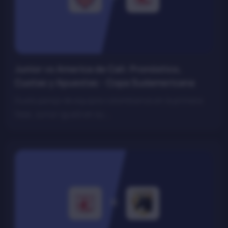
Junior vs America de Cali: Pronóstico,
Cuotas y Apuestas - Copa Sudamericana
Duelo parejo de equipos colombianos en la primera
fase. Junior igualó en su...