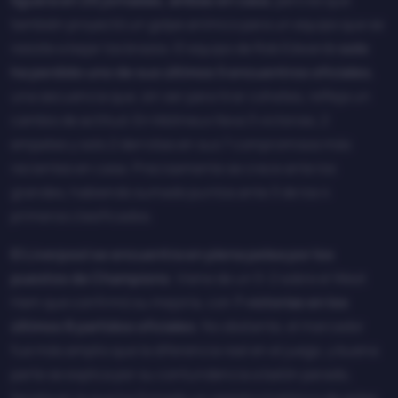
también proyectó un golpe anímico para un equipo que se
resiste a bajar los brazos. El equipo de Rob Edwards
solo
ha perdido uno de sus últimos 5 encuentros oficiales
,
una secuencia que, sin ser para tirar cohetes, refleja un
cambio de actitud. En Molineux lleva 3 victorias, 2
empates y solo 2 derrotas en sus 7 compromisos más
recientes en casa. Precisamente se crece ante los
grandes, habiendo sumado puntos ante 3 de los 4
primeros clasificados.
El Liverpool se encuentra en plena pelea por los
puestos de Champions
. Viene de un 5-2 sobre el West
Ham que confirmó su mejoría, con
7 victorias en los
últimos 8 partidos oficiales
. No obstante, el marcador
fue más amplio que la diferencia real en el juego, y buena
parte se explica por su contundencia a balón parado,
faceta en la que ha firmado un registro histórico de goles