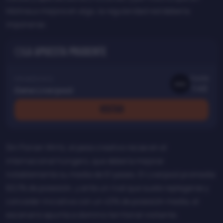
Molineux mejora en algo, la regularidad red debería
imponerse.
La apuesta prudente
Cuota
PRONÓSTICO
1.42
Gana Liverpool
VISITAR
Sin Florian Wirtz, el peso creativo recae en el
internacional húngaro, que debería mejorar
notablemente su media de 61 pases. El Liverpool promedia
60,1% de posesión, y ante un rival que suele replegarse y
conceder iniciativa con un 43% de posesión media, el
escenario apunta a dominio territorial visitante.