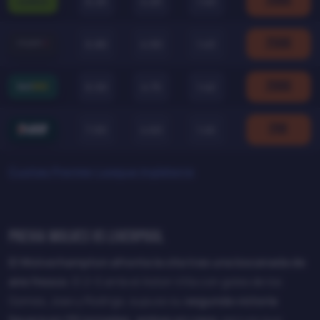
200€
6.25
4.20
1.40
250€
6.80
4.90
1.43
200€
6.50
4.75
1.42
20€
7.00
4.60
1.45
Cuotas Premier League Inglaterra
Previa Wolves vs Liverpool
El Wolverhampton afronta la cita tras una bocanada de
aire fresco
. El 2-0 ante el Aston Villa con goles de los
Gomes, Joao y Rodrigo, supuso su
segunda victoria
liguera en 29 jornadas, ambas en casa
, pero es que