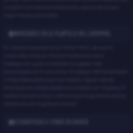
cumplirá ciclo de amonestaciones y que es de los que
mejor frenan a los rivales.
Novedades en la plantilla del Liverpool
El Liverpool se presenta sin Florian Wirtz, así que la
creatividad recae en Dominik Szoboszlai como
mediapunta, quien es también el jugador más
amonestado con 6 cartulinas. En ataque, Mohamed Salah
y Cody Gakpo pese a que han bajado, siguen siendo
amenazas de calidad desde los costados con 10 goles y 9
asistencias entre los 2, mientras que Hugo Ekitike será la
referencia con 11 goles en Premier.
Estadísticas a tener en cuenta