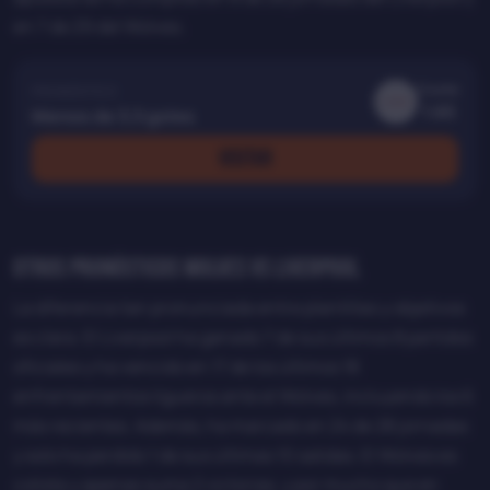
en 7 de 29 del Wolves.
Cuota
PRONÓSTICO
1.65
Menos de 3,5 goles
VISITAR
Otros pronósticos Wolves vs Liverpool
La diferencia tan pronunciada entre plantillas y objetivos
es clara. El Liverpool ha ganado 7 de sus últimos 8 partidos
oficiales y ha vencido en 17 de los últimos 18
enfrentamientos ligueros ante el Wolves, incluyendo los 6
más recientes. Además, ha marcado en 24 de 28 jornadas
y solo ha perdido 1 de sus últimas 10 salidas. El Wolves es
colista y apenas suma 2 victorias, y por mucho que en