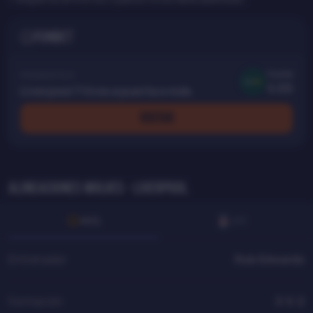
Funbet
Cuota
PRONÓSTICO
5.00
Liverpool 7 tiros a puerta o más
VISITAR
Alineaciones Wolves - Liverpool
WOL
LFC
Entrenador
Rob Edwards
Formación
3-5-2