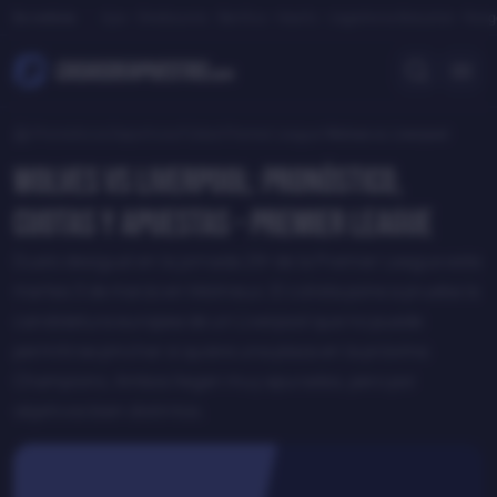
Es noticia
Ajax - Shelbourne
Benfica - Hearts
Jagiellonia Bialystok - Rang
/
Pronósticos Deportivos
/
Fútbol
/
Premier League
/
Wolves vs. Liverpool
Wolves vs Liverpool: Pronóstico,
Cuotas y Apuestas - Premier League
Duelo desigual en la jornada 29ª de la Premier League este
martes 3 de marzo en Molineux. El colista pone a prueba la
candidatura europea de un Liverpool que no puede
permitirse pinchar si quiere una plaza en la próxima
Champions. Ambos llegan muy apurados, pero por
objetivos bien distintos.