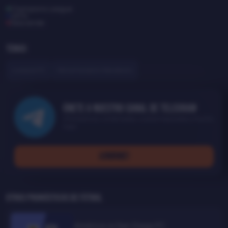
Champions League
UEFA
Desciende
Temas
Liverpool FC
Wolverhampton Wanderers
ÚNETE A NUESTRO CANAL DE TELEGRAM
¡Pronósticos, combinadas, cuotas mejoradas y mucho
más!
¡UNIRME!
Otros pronósticos de Fútbol
América vs San Diego FC