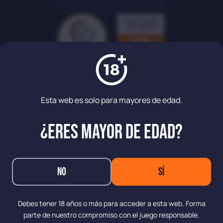
Utilizamos cookies
Esta web es solo para mayores de edad.
Utilizamos cookies propias y de terceros para analizar el uso del
sitio web y mostrarte publicidad relacionada con tus
preferencias sobre la base de un perfil elaborado a partir de tus
¿Eres mayor de edad?
hábitos de navegación (por ejemplo, páginas visitadas).
Política
de cookies
.
CONFIGURAR
NO
SÍ
©
2012
-
2026
- Todos los derechos
Casasdeapuestas.com
reservados
RECHAZAR
ACEPTAR
Aviso legal
Política de privacidad
Política de cookies
Contacto
Debes tener 18 años o más para acceder a esta web. Forma
parte de nuestro compromiso con el juego responsable.