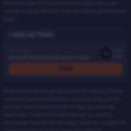
Szoboszlai baja mucho a la base para organizar, y más
cuando el equipo necesita madurar ataques ante bloques
bajos.
Nada que perder
Cuota
PRONÓSTICO
2.10
Dominik Szoboszlai 82 pases o más
VISITAR
El Wolves solo dejó su portería a cero en 4 de 29 jornadas
cuando el Liverpool promedia 4,4 tiros a puerta, pero es
que esa cifra aumenta cuando se topa con defensas
debilitadas. Si los de Arne Slot imponen su control y
encuentran ventajas en estrategia, alcanzar o superar los
7 disparos entre los 3 palos no es descabellado.