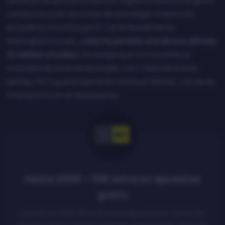
consecutivos en acciones de estrategia. A domicilio
encadena 2 triunfos por 0-1 ante Sunderland y
Nottingham Forest, y
solo ha perdido una de sus últimas
10 salidas oficiales
. Es verdad que no transmite la
autoridad de otras temporadas, y en 7 días tiene este
partido, FA Cup precisamente contra el Wolves, y la ida de
Champions con el Galatasaray.
Hasta 200€ + 10€ extra en apuestas
gratis
Recibe el 100% de tu primera apuesta en forma de
apuesta gratis, ganes o pierdas, hasta 200€. Además,