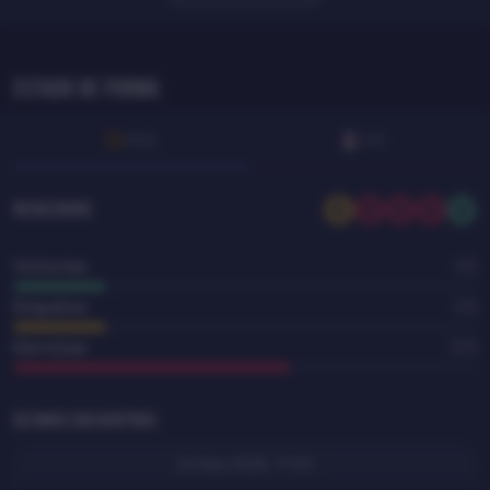
Estado de forma
WOL
LFC
E
D
D
D
V
Resultados
Victorias
1/5
Empates
1/5
Derrotas
3/5
Últimos encuentros
24 May 2026, 17:00