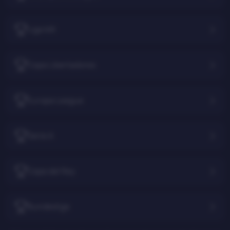
Liga MX
Copa Libertadores
Europa League
Serie A
Copa del Rey
Bundesliga