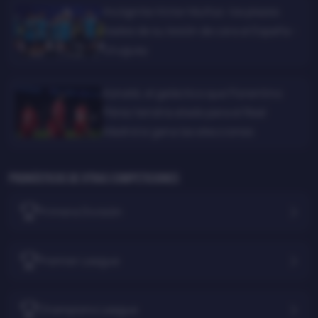
Incógnita Víctor Muñoz: los plazos
reales de su lesión de cara al España -
Uruguay
Konaté, el galáctico que Florentino
Pérez tendría atado para el Real
Madrid si gana las elecciones
Pronósticos de otras competiciones
Primera División
Premier League
Champions League