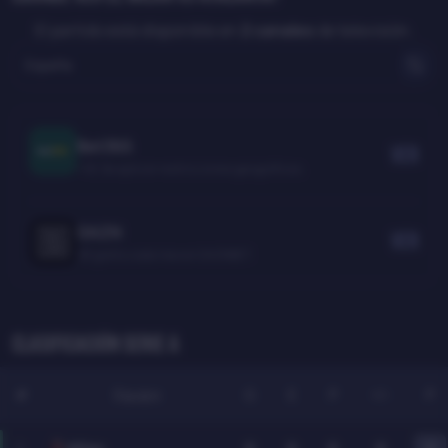
El partido está disponible en
2 canales
de televisión.
España
Bet365
VER
+18. Se aplican restricciones geográficas.
DAZN
VER
5€ gratis cada mes en DAZNBET.
Clasificación Serie A
#
Equipo
G
E
P
+/-
P