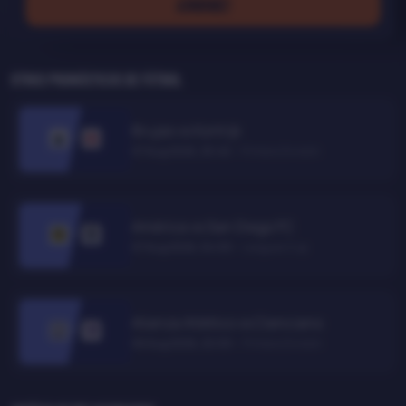
¡UNIRME!
Otros pronósticos de Fútbol
Brujas vs Kortrijk
07 Aug 2026, 20:45
• Primera División
América vs San Diego FC
07 Aug 2026, 04:00
• Leagues Cup
Alianza Atlético vs Cienciano
06 Aug 2026, 22:00
• Primera División