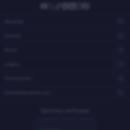
Apuestas
Casinos
Bonos
Juegos
Internacional
Casasdeapuestas.com
Opiniones verificadas
Lo que dicen nuestros usuarios