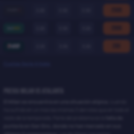
250€
2.25
3.30
3.30
200€
2.25
3.30
3.25
20€
2.23
3.35
3.25
Cuotas Serie A Italia
Previa Milan vs Atalanta
El Milan se encuentra en una situación atípica
, cuando
ha sufrido en un mes las mismas 3 derrotas que en todo el
resto de la temporada. Parte del problema es la
falta de
puntería en San Siro, donde no han marcado en sus
últimos 2 compromisos
. Los de Allegri necesitan