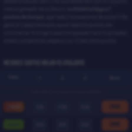
dejado al equipo seco, y es que desde abril son el conjunto
menos goleador de la Serie A.
La Atalanta llega a 7
puntos de Europa
, agarrada a la esperanza de que el Inter
gane la Coppa Italia para que el séptimo puesto sea
continental. Si la liga hubiera empezado hace 10 jornadas,
ambos compartirían espacio con 13 discretos puntos.
Mejores cuotas Milan vs Atalanta
Bono
1
X
2
Publicidad | +18 | Juega con responsabilidad
200€
2.12
3.35
3.45
200€
2.15
3.10
3.10