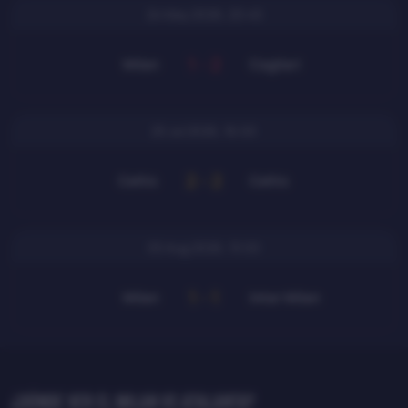
24 May 2026, 20:45
1 - 2
Milan
Cagliari
25 Jul 2026, 16:00
2 - 2
Celtic
Celtic
05 Aug 2026, 13:00
1 - 1
Milan
Inter Milan
¿Dónde ver el Milan vs Atalanta?