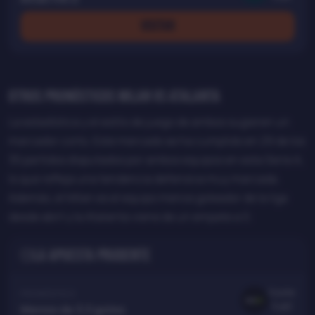
VISITAR
Otros pronósticos Milan vs Atalanta
La estadística y el estilo de juego de ambos sugieren un
marcador corto. Este mercado se ha cumplido en 29 de los
35 partidos disputados por ambos equipos en esta Serie A,
lo que refleja una tendencia defensiva muy marcada.
Además, el Milan es el equipo menos goleador de la liga
desde abril y la Atalanta viene de un empate a 0.
La apuesta prudente
Cuota
PRONÓSTICO
1.41
Menos de 3,5 goles