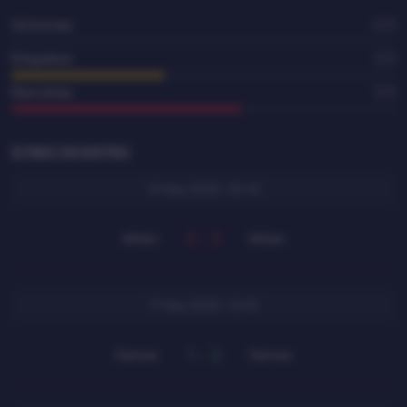
Victorias
0/5
Empates
2/5
Derrotas
3/5
Últimos encuentros
10 May 2026, 20:45
2 - 3
Milan
Milan
17 May 2026, 12:00
1 - 2
Genoa
Genoa