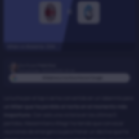
Milan vs Atalanta. CDA
Escrito por
Pablo Ruiz
Actualizado:
09/05/2026, 20:45
Añádenos a tus favoritos en Google
La lucha por el top 4 se ha convertido en un laberinto para
un Milan que ha perdido el norte en el momento más
inoportuno
. Con solo una victoria en los últimos 5
partidos, Massimiliano Allegri ha tenido que convocar
reuniones de emergencia para frenar un declive que ha