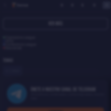
1.
Genoa
0
0
0
0
0
VER MÁS
Champions League
UEFA
Conference League
Desciende
Temas
A. C. Milan
ÚNETE A NUESTRO CANAL DE TELEGRAM
¡Pronósticos, combinadas, cuotas mejoradas y mucho
más!