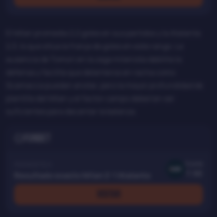
El Milan promedia 2,2 goles en sus partidos y la Atalanta
2,3, lo que sitúa la franja de goles en este rango. La
ausencia de Tomori en la zaga milanista debilita la
defensa y facilita que delanteros en racha como
Scamacca puedan anotar, pero la mayor profundidad de
plantilla del Milan y el factor campo deberían ser
suficientes para decantar la balanza.
Funbet
Cuota
PRONÓSTICO
7.50
Resultado exacto Milan 2-1 Atalanta
VISITAR