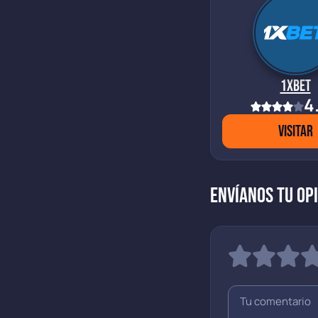
1xBet
4
VISITAR
Envíanos tu op