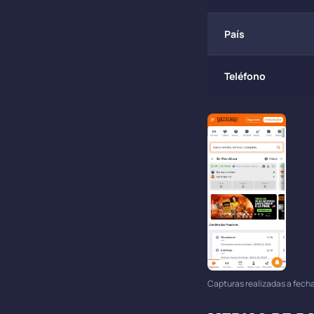
País
Teléfono
Capturas realizadas a fech