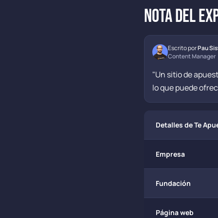
Nota del ex
Escrito por
Pau Sis
Content Manager
"Un sitio de apues
lo que puede ofrec
Detalles de Te Apu
Empresa
Fundación
Página web