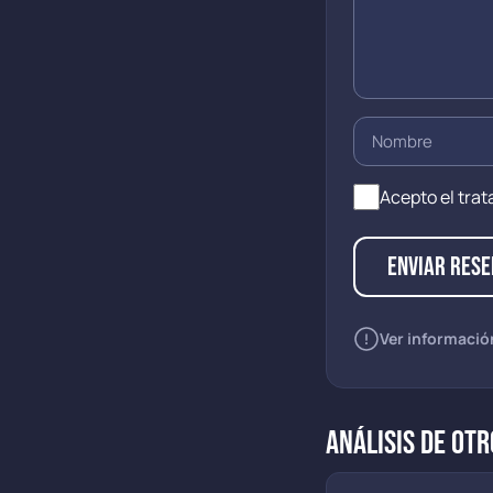
Acepto el trat
Ver informació
Análisis de ot