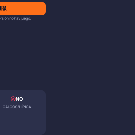
ORA
ersión no hay juego.
NO
GALGOS/HÍPICA