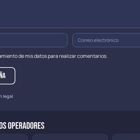
amiento de mis datos para realizar comentarios.
n legal
ros operadores