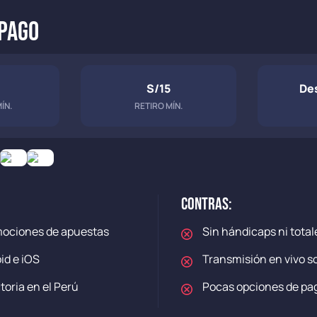
pago
S/15
De
ÍN.
RETIRO MÍN.
Contras:
mociones de apuestas
Sin hándicaps ni total
id e iOS
Transmisión en vivo s
toria en el Perú
Pocas opciones de pa