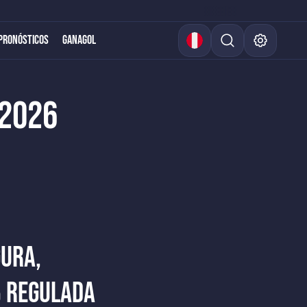
Pronósticos
Ganagol
 2026
URA,
% REGULADA