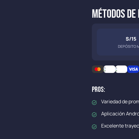
Métodos de 
S/15
DEPÓSITO M
Pros:
Variedad de pro
Aplicación Andro
Excelente trayec