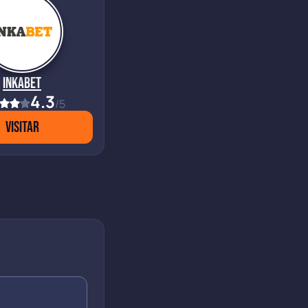
Inkabet
4.3
/5
VISITAR