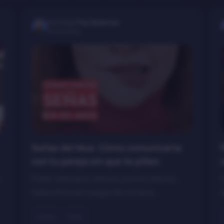
Escrito por
Pau Sisternas
05/02/2024
Señas del Mus: Cómo comunicarte
con tu pareja sin que te pillen
Poker, blackjack, bacará, punto y banca...
todos ellos son juegos de cartas a...
Cartas
Guías