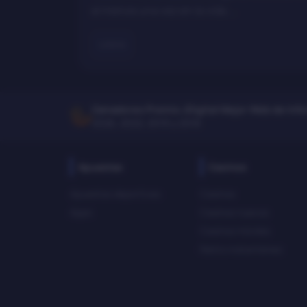
al menos una vez en la vida....
Lotería
Ganadores Premio JDigital Mejor Web de Inf
2026, 2022, 2019 y 2018
Apuestas
Casinos
Apuestas deportivas
Casinos
Apps
Casinos nuevos
Casinos móviles
Retiro instantáneo