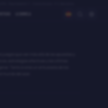
 FIFA
Real Madrid C. F.
Carlos Alcaraz
F. C. Barcelona
Noticias
La Quiniela
 juegos que van más allá de las apuestas y
cos, estrategias efectivas y las últimas
ar. Tanto si eres un entusiasta de los
el mundo del azar.