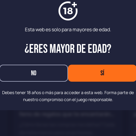
Juegos
Esta web es solo para mayores de edad.
Escrito por
Pau Sisternas
18/11/2021
¿Eres mayor de edad?
NO
SÍ
Debes tener 18 años o más para acceder a esta web. Forma parte de
nuestro compromiso con el juego responsable.
La Bomba de Navidad: Un camión
lleno de regalos que te encantarán
😍
¿Cómo llevas las compras navideñas? Cada
día falta menos para unas fiestas...