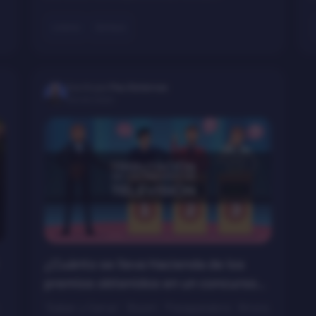
Lotería
Sorteos
Escrito por
Pau Sisternas
20/03/2020
¿Cuánto se lleva Hacienda de los
premios obtenidos en un concurso
de televisión?
'Saber y Ganar', 'Boom', 'Pasapalabra', 'Ahora