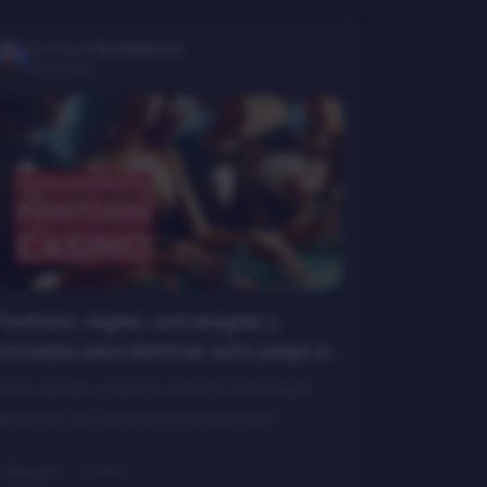
Escrito por
Pau Sisternas
20/12/2023
Pontoon: reglas, estrategias y
consejos para dominar este juego de
cartas
Cada vez son más los casinos online que
apuestan por ofrecernos el pontoon...
Blackjack
Cartas