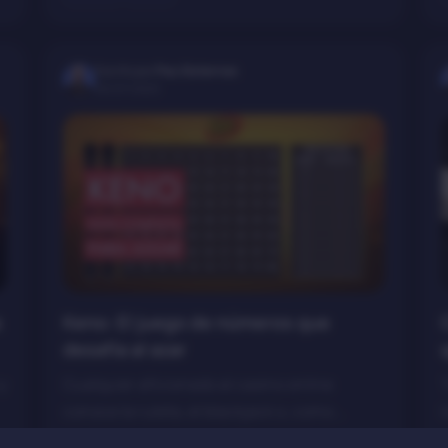
Escrito por
Pau Sisternas
05/07/2023
s
Keno: El juego de números que
desafía al azar
y
Cualquier aficionado al casino online
conoce la ruleta, el blackjack o, como...