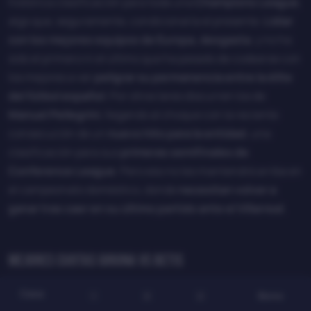
histórica clasificación para toda una
Champions League
,
algo que, seguramente, condicionaría el presente.
Lidiar
con los mejores equipos de Europa, desgasta
, y no ha
sido el primero ni el último que ha pasado de codearse con
los mejores a ver
peligrar su permanencia entre la élite
del fútbol español
. Por otros lares discurren los de
Manuel Pellegrini
, llegando al choque con la reciente
consecución de un
nuevo hito para la entidad
, una
clasificación para sus
primeras semifinales de
Conference League
. Pero eso no les mantendrá arriba en
el campeonato doméstico, donde
necesitan volver a
ganar tras caer en su último partido ante el Villarreal
.
Mejores cuotas Girona vs Betis
Bono
1
X
2