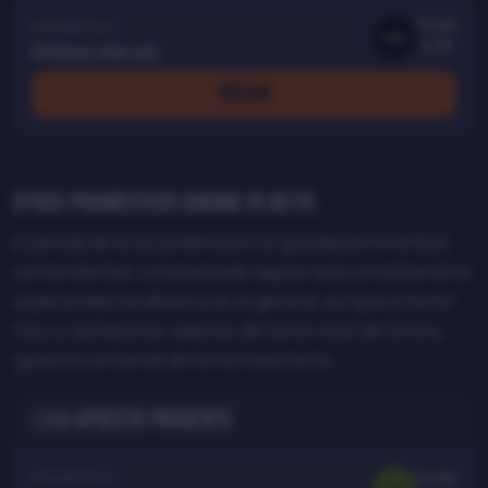
Cuota
PRONÓSTICO
1.77
Ambos marcan
VISITAR
Otros pronósticos Girona vs Betis
El partido de la ida ya demostró la igualdad entre ambos
contendientes. La temporada regular está constatando la
superioridad verdiblanca en el general, aunque el factor
físico y las lesiones, además del factor local del Girona,
iguala la contienda de forma importante.
La apuesta prudente
Cuota
PRONÓSTICO