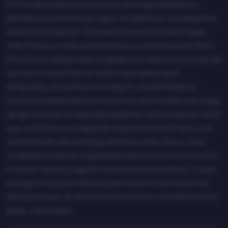
El final del trayecto se acerca y, en la igualdad de los
partidos y la presión por lograr los objetivos, los pequeños
detalles se imponen. Es evidente que los locales llegan
más frescos y mejor preparados a un partido que el Betis
afronta con las piernas cargadas y la resaca emocional del
que se ha convertido en el principal deseo de la
temporada, la Conference League. Los de Pellegrini
acumulan bajas importantes en los últimos días y el rango
de opciones se ha reducido bastante. Estos matices harán
que, si el Girona es capaz de imponerse al principio, a los
visitantes les sea complejo darle la vuelta. Eso sí, si los
verdiblancos llevan la igualdad hasta los últimos minutos,
el factor mental juega en contra de los catalanes. Lo que
es seguro es que ambos equipos tienen mucha pólvora
ofensiva y que, en sus enfrentamientos, casi siempre hay
goles, y de ambos.