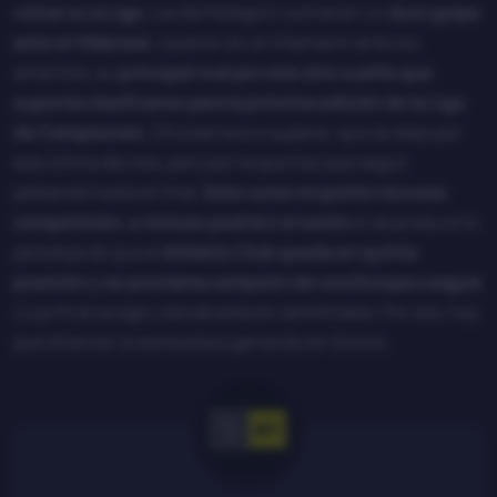
volver a La Liga
. Los de Pellegrini sufrieron un
duro golpe
ante el Villarreal
, cayeron en el Villamarín ante los
amarillos, su
principal rival por ese otro sueño que
suponía clasificarse para la próxima edición de la Liga
de Campeones
. Otra barrera a superar, que se alejo por
esa última derrota, pero por la que hay que seguir
peleando hasta el final.
Este curso el quinto irá a esa
competición, e incluso podría ir el sexto
si se produce la
paradoja de que el
Athletic Club
queda en quinta
posición y se proclama campeón de una Europa League
cuya final acoge y donde está en semifinales. Por eso, hay
que afianzar la sexta plaza ganando en Girona.