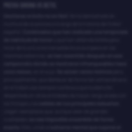
Previa Girona vs Betis
Gestionar el éxito no es fácil
. Se ha demostrado en
multitud de ocasiones a lo largo de la historia del fútbol
español.
Combinados que han realizado una temporada
de matrícula de honor
y que han obtenido billete para
mirar de tú a tú a los transatlánticos europeos en las
máximas estancias,
se han resentido después en ese
campeonato donde se mostraron infranqueables hace
unos meses
, en el suyo.
Se aúnan varios motivos
pero,
principalmente, que destacar de forma tan extraordinaria
en el fútbol casi siempre conlleva a que la atención
despertada en otras entidades de mayor rango acabe con
los fichajes y las
salidas de tus principales baluartes
.
Llegan reemplazos que, aunque sean de grandes
cualidades,
es casi imposible ensamblar de forma
exacta
. Esto, unido al
esfuerzo mental que supone el