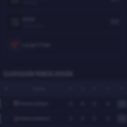
M55 O113
DAZN
VER
Ver en directo
LaLiga TV Bar
Clasificación Primera División
#
Equipo
G
E
P
+/-
P
1.
Athletic Bilbao
0
0
0
0
0
1.
Atlético Madrid
0
0
0
0
0