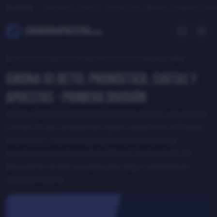
Es noticia
Kilmarnock - Celtic FC
Zwolle - Ajax
Benfica - Académico Viseu
/
Pronósticos Deportivos
/
Fútbol
/
Primera División
/
Girona vs. Betis
Girona vs Betis: Pronóstico, Cuotas y
Apuestas - Primera División
Girona y Real Betis Balompié echarán el telón a la jornada
número 32 del campeonato liguero español en el Estadio
de Montilivi. La necesidad de levantarse antes de
acercarse excesivamente al abismo con la ilusión de
aprovechar el éxito europeo para seguir peleando en
LaLiga EA Sports.