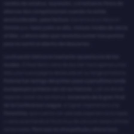
cambio de estatus, la presión, y el esfuerzo físico de
alternar dos competiciones cuando no estás
acostumbrado, pasa factura
. Eso le ha ocurrido a un
Girona
que,
hace justo un año, incluso miraba de cerca
al líder, y ahora sabe que necesita sumar tres puntos
para no sentir el aliento del descenso
.
La situación bética es bastante opuesta a la de los
locales
. El Real Betis viene de escribir hace apenas unos
días una nueva página destacada en su longeva historia.
Polonia fue testigo del primer pase a penúltima ronda
europea por primera vez en su historia
, y allí es donde
esperan volver los sevillanos,
escenario de la gran final
de la Conference League
, si logran imponerse a una
Fiorentina
, que cuenta con sobrada experiencia europea
y viene acechando el título muy de cerca en estas últimas
temporadas.
Pero eso es otra película y ahora toca