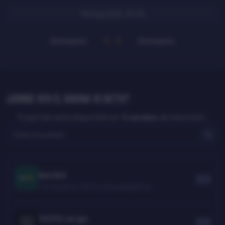
08 Aug 2026, 20:30
1 - 1
Gimnastic
Gimnastic
¿Dónde ver el Girona vs Betis?
El partido está disponible en
3 canales
de televisión.
Todos los países
Bet365
VER
+18. Se aplican restricciones geográficas.
DAZN LaLiga
VER