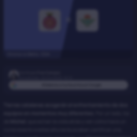
Girona vs Betis. CDA
Escrito por
Fran Campos
Actualizado:
20/04/2025, 18:10
Añádenos a tus favoritos en Google
Tierras catalanas acogerán el enfrentamiento de dos
equipos en momentos muy diferentes
. Por un lado, los
de
Míchel
, que echan la vista atrás y ven cómo hace un
curso exacto a estas alturas buscaban certificar una