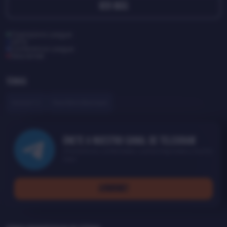
VER MÁS
Champions League
UEFA
Conference League
Desciende
Temas
Girona F. C.
Real Betis Balompié
ÚNETE A NUESTRO CANAL DE TELEGRAM
¡Pronósticos, combinadas, cuotas mejoradas y mucho
más!
¡UNIRME!